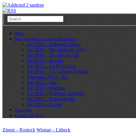
Blog
Nos voyages « longue distance »
Eté 2020 – Ardennes belges
Eté 2019 – Mer Baltique (DE)
Eté 2018 – De ville en ville
Eté 2017 – Bavière
Eté 2015 – Au fil de l’eau
Eté 2014 – Via Claudia Augusta
Printemps 2014 – NL
Eté 2012 – Jura
Eté 2011 – Wallonie
Eté 2010 – Northern England
Eté 2007 – Schwarzwald
Eté 2006 – Ecosse
A propos
Contact & liens
Zingst – Rostock
Wismar – Lübeck