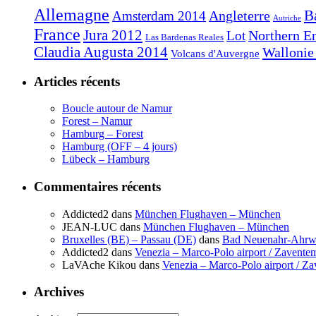
Allemagne
B
Angleterre
Amsterdam 2014
Autriche
France
Jura 2012
Northern E
Lot
Las Bardenas Reales
Claudia Augusta 2014
Wallonie
Volcans d'Auvergne
Articles récents
Boucle autour de Namur
Forest – Namur
Hamburg – Forest
Hamburg (OFF – 4 jours)
Lübeck – Hamburg
Commentaires récents
Addicted2
dans
München Flughaven – München
JEAN-LUC
dans
München Flughaven – München
Bruxelles (BE) – Passau (DE)
dans
Bad Neuenahr-Ahrwe
Addicted2
dans
Venezia – Marco-Polo airport / Zaventem
LaVAche Kikou
dans
Venezia – Marco-Polo airport / Za
Archives