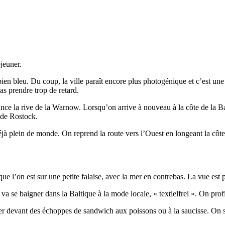
éjeuner.
bien bleu. Du coup, la ville paraît encore plus photogénique et c’est un
as prendre trop de retard.
e la rive de la Warnow. Lorsqu’on arrive à nouveau à la côte de la Bal
 de Rostock.
éjà plein de monde. On reprend la route vers l’Ouest en longeant la côte
ue l’on est sur une petite falaise, avec la mer en contrebas. La vue est p
va se baigner dans la Baltique à la mode locale, « textielfrei ». On prof
er devant des échoppes de sandwich aux poissons ou à la saucisse. On s