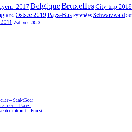
Bruxelles
Belgique
ayern_2017
City-trip 2018
Pays-Bas
ngland
Ostsee 2019
Schwarzwald
Pyrenées
Su
 2011
Wallonie 2020
iler – SanktGoar
 airport – Forest
ventem airport – Forest