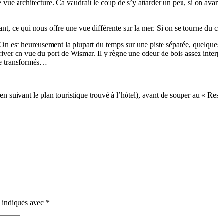
e vue architecture. Ca vaudrait le coup de s’y attarder un peu, si on av
tant, ce qui nous offre une vue différente sur la mer. Si on se tourne du 
 On est heureusement la plupart du temps sur une piste séparée, quelques
river en vue du port de Wismar. Il y règne une odeur de bois assez inte
tre transformés…
 (en suivant le plan touristique trouvé à l’hôtel), avant de souper au « R
t indiqués avec
*