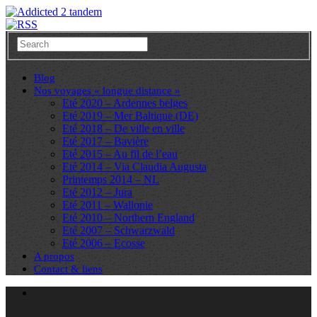
Blog
Nos voyages « longue distance »
Eté 2020 – Ardennes belges
Eté 2019 – Mer Baltique (DE)
Eté 2018 – De ville en ville
Eté 2017 – Bavière
Eté 2015 – Au fil de l’eau
Eté 2014 – Via Claudia Augusta
Printemps 2014 – NL
Eté 2012 – Jura
Eté 2011 – Wallonie
Eté 2010 – Northern England
Eté 2007 – Schwarzwald
Eté 2006 – Ecosse
A propos
Contact & liens