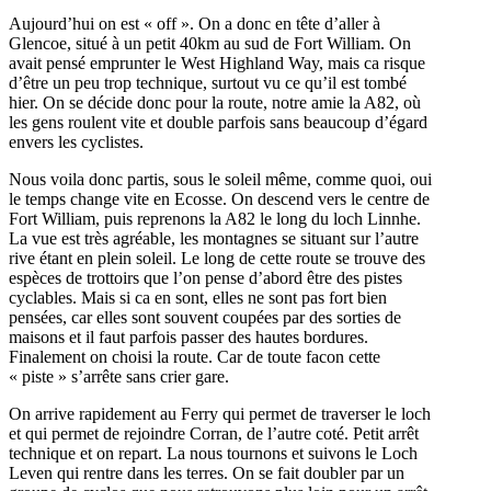
Aujourd’hui on est « off ». On a donc en tête d’aller à
Glencoe, situé à un petit 40km au sud de Fort William. On
avait pensé emprunter le West Highland Way, mais ca risque
d’être un peu trop technique, surtout vu ce qu’il est tombé
hier. On se décide donc pour la route, notre amie la A82, où
les gens roulent vite et double parfois sans beaucoup d’égard
envers les cyclistes.
Nous voila donc partis, sous le soleil même, comme quoi, oui
le temps change vite en Ecosse. On descend vers le centre de
Fort William, puis reprenons la A82 le long du loch Linnhe.
La vue est très agréable, les montagnes se situant sur l’autre
rive étant en plein soleil. Le long de cette route se trouve des
espèces de trottoirs que l’on pense d’abord être des pistes
cyclables. Mais si ca en sont, elles ne sont pas fort bien
pensées, car elles sont souvent coupées par des sorties de
maisons et il faut parfois passer des hautes bordures.
Finalement on choisi la route. Car de toute facon cette
« piste » s’arrête sans crier gare.
On arrive rapidement au Ferry qui permet de traverser le loch
et qui permet de rejoindre Corran, de l’autre coté. Petit arrêt
technique et on repart. La nous tournons et suivons le Loch
Leven qui rentre dans les terres. On se fait doubler par un