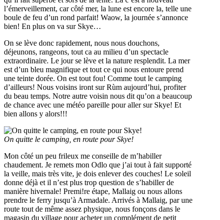
l’émerveillement, car côté mer, la lune est encore la, telle une
boule de feu d’un rond parfait! Waow, la journée s’annonce
bien! En plus on va sur Skye…
On se lève donc rapidement, nous nous douchons,
déjeunons, rangeons, tout ca au milieu d’un spectacle
extraordinaire. Le jour se lève et la nature resplendit. La mer
est d’un bleu magnifique et tout ce qui nous entoure prend
une teinte dorée. On est tout fou! Comme tout le camping
d’ailleurs! Nous voisins iront sur Rùm aujourd’hui, profiter
du beau temps. Notre autre voisin nous dit qu’on a beaucoup
de chance avec une météo pareille pour aller sur Skye! Et
bien allons y alors!!!
On quitte le camping, en route pour Skye!
Mon côté un peu frileux me conseille de m’habiller
chaudement. Je remets mon Odlo que j’ai tout à fait supporté
la veille, mais très vite, je dois enlever des couches! Le soleil
donne déjà et il n’est plus trop question de s’habiller de
manière hivernale! Premi!re étape, Mallaig ou nous allons
prendre le ferry jusqu’à Armadale. Arrivés à Mallaig, par une
route tout de même assez physique, nous fonçons dans le
magasin du village pour acheter un complément de petit