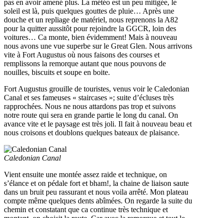
pas en avoir amené plus. La météo est un peu mitigée, le
soleil est là, puis quelques gouttes de pluie… Après une
douche et un repliage de matériel, nous reprenons la A82
pour la quitter aussitôt pour rejoindre la GGCR, loin des
voitures… Ca monte, bien évidemment! Mais à nouveau
nous avons une vue superbe sur le Great Glen. Nous arrivons
vite à Fort Augustus où nous faisons des courses et
remplissons la remorque autant que nous pouvons de
nouilles, biscuits et soupe en boite.
Fort Augustus grouille de touristes, venus voir le Caledonian
Canal et ses fameuses « staircases »; suite d’écluses très
rapprochées. Nous ne nous attardons pas trop et suivons
notre route qui sera en grande partie le long du canal. On
avance vite et le paysage est très joli. Il fait à nouveau beau et
nous croisons et doublons quelques bateaux de plaisance.
Caledonian Canal
Vient ensuite une montée assez raide et technique, on
s’élance et on pédale fort et bham!, la chaine de liaison saute
dans un bruit peu rassurant et nous voila arrêté. Mon plateau
compte même quelques dents abîmées. On regarde la suite du
chemin et constatant que ca continue très technique et