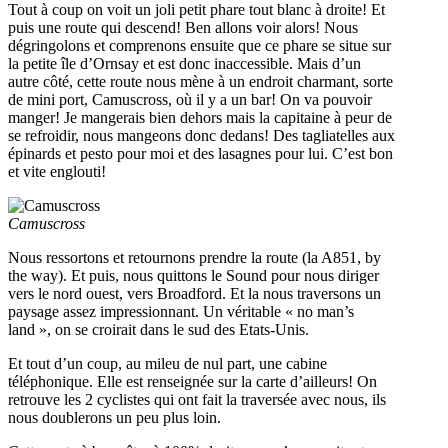
Tout à coup on voit un joli petit phare tout blanc à droite! Et
puis une route qui descend! Ben allons voir alors! Nous
dégringolons et comprenons ensuite que ce phare se situe sur
la petite île d’Ornsay et est donc inaccessible. Mais d’un
autre côté, cette route nous mène à un endroit charmant, sorte
de mini port, Camuscross, où il y a un bar! On va pouvoir
manger! Je mangerais bien dehors mais la capitaine à peur de
se refroidir, nous mangeons donc dedans! Des tagliatelles aux
épinards et pesto pour moi et des lasagnes pour lui. C’est bon
et vite englouti!
Camuscross
Nous ressortons et retournons prendre la route (la A851, by
the way). Et puis, nous quittons le Sound pour nous diriger
vers le nord ouest, vers Broadford. Et la nous traversons un
paysage assez impressionnant. Un véritable « no man’s
land », on se croirait dans le sud des Etats-Unis.
Et tout d’un coup, au mileu de nul part, une cabine
téléphonique. Elle est renseignée sur la carte d’ailleurs! On
retrouve les 2 cyclistes qui ont fait la traversée avec nous, ils
nous doublerons un peu plus loin.