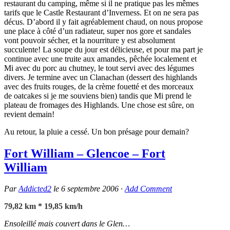
restaurant du camping, même si il ne pratique pas les mêmes
tarifs que le Castle Restaurant d’Inverness. Et on ne sera pas
décus. D’abord il y fait agréablement chaud, on nous propose
une place à côté d’un radiateur, super nos gore et sandales
vont pouvoir sécher, et la nourriture y est absolument
succulente! La soupe du jour est délicieuse, et pour ma part je
continue avec une truite aux amandes, pêchée localement et
Mi avec du porc au chutney, le tout servi avec des légumes
divers. Je termine avec un Clanachan (dessert des highlands
avec des fruits rouges, de la crème fouetté et des morceaux
de oatcakes si je me souviens bien) tandis que Mi prend le
plateau de fromages des Highlands. Une chose est sûre, on
revient demain!
Au retour, la pluie a cessé. Un bon présage pour demain?
Fort William – Glencoe – Fort
William
Par
Addicted2
le
6 septembre 2006
·
Add Comment
79,82 km * 19,85 km/h
Ensoleillé mais couvert dans le Glen…