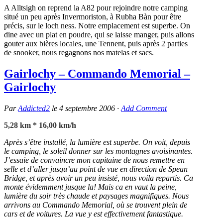
A Alltsigh on reprend la A82 pour rejoindre notre camping
situé un peu après Invermoriston, à Rubha Bàn pour être
précis, sur le loch ness. Notre emplacement est superbe. On
dine avec un plat en poudre, qui se laisse manger, puis allons
gouter aux bières locales, une Tennent, puis après 2 parties
de snooker, nous regagnons nos matelas et sacs.
Gairlochy – Commando Memorial –
Gairlochy
Par
Addicted2
le
4 septembre 2006
·
Add Comment
5,28 km * 16,00 km/h
Après s’être installé, la lumière est superbe. On voit, depuis
le camping, le soleil donner sur les montagnes avoisinantes.
J’essaie de convaincre mon capitaine de nous remettre en
selle et d’aller jusqu’au point de vue en direction de Spean
Bridge, et après avoir un peu insisté, nous voila repartis. Ca
monte évidemment jusque la! Mais ca en vaut la peine,
lumière du soir très chaude et paysages magnifiques. Nous
arrivons au Commando Memorial, où se trouvent plein de
cars et de voitures. La vue y est effectivement fantastique.