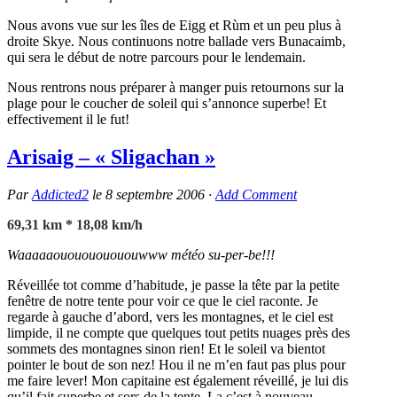
Nous avons vue sur les îles de Eigg et Rùm et un peu plus à
droite Skye. Nous continuons notre ballade vers Bunacaimb,
qui sera le début de notre parcours pour le lendemain.
Nous rentrons nous préparer à manger puis retournons sur la
plage pour le coucher de soleil qui s’annonce superbe! Et
effectivement il le fut!
Arisaig – « Sligachan »
Par
Addicted2
le
8 septembre 2006
·
Add Comment
69,31 km * 18,08 km/h
Waaaaaououououououwww météo su-per-be!!!
Réveillée tot comme d’habitude, je passe la tête par la petite
fenêtre de notre tente pour voir ce que le ciel raconte. Je
regarde à gauche d’abord, vers les montagnes, et le ciel est
limpide, il ne compte que quelques tout petits nuages près des
sommets des montagnes sinon rien! Et le soleil va bientot
pointer le bout de son nez! Hou il ne m’en faut pas plus pour
me faire lever! Mon capitaine est également réveillé, je lui dis
qu’il fait superbe et sors de la tente. La c’est à nouveau