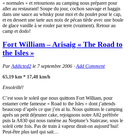
« normales » et retournons au camping nous préparer pour
aller au restaurant! Soupe du jour, cochon sauvage et haggis
dans une sauce au whisky pour moi et du poulet pour le cap,
et en dessert une tarte aux noix de pécan tiède avec une boule
de glace vanille à se rouler par terre (vraiment). Retour au
camp et dodo!
Fort William – Arisaig « The Road to
the Isles »
Par
Addicted2
le
7 septembre 2006
·
Add Comment
65,19 km * 17,48 km/h
Ensoleillé!
C’est sous le soleil que nous quittons Fort William, pour
entamer cette fameuse « Road to the Isles » dont j’attends
beaucoup d’après ce que j’en ai lu. Nous quittons le camping
après un petit déjeuner cake, rejoignons notre A82 préférée
puis la A830 qui nous ramène au Neptune’s Staircase, sous le
soleil cette fois. Pas de train à vapeur dirait-on aujourd’hui!
Peut-être plus tard qui sait…