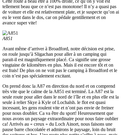
Cette route à beau être à 100% droite, ce qu’on y voit est
tellement beau que ce n’est pas monotone! Il n’y a quasi pas
de voiture et elle est relativement plate, et je suspecte qu’on ai
eu le vent dans le dos, car on pédale gentillement et on
avance super vite!
A851
Avant même d’arriver à Broadford, notre décision est prise,
on roule jusqu’à Sligachan pour aller à un camping qui
parait-il est magnifiquement placé. Ca signifie une grosse
vingtaine de kilomètres en plus. Mais il est encore tôt et on
est frais! De plus on ne voit pas le camping à Broadford et le
coin n’est pas spécialement excitant.
On prend donc la A87 en direction du nord et on comprend
très vite que le calme de la A851 est terminé. La A87 est la
seule route pour aller dans le nord de l’île et en plus elle est la
seule à relier Skye à Kyle of Lochalsh. le flot est quasi
incessant, les gens roulent vite et n’ont pas envie de freiner
pour nous doubler. Ca va être du sport! Heureusement que
nous avons un paysage extraordinaire pour nous faire oublier
ca! Arrivés au « creux » du Loch Ainort, nous faisons une
pause barre chocolatée et admirons le paysage, loin du bruit
des voitures et bus. Une route plus petite s’offre à nous, mais