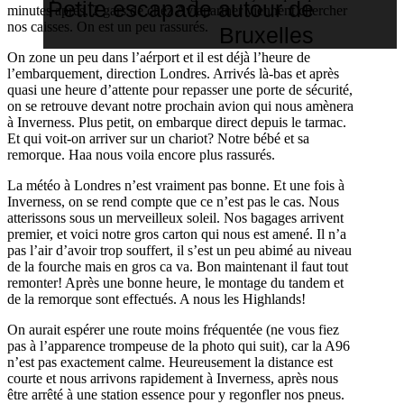
Petite escapade autour de
minutes après, 2 gars de chez Aviapartner viennent chercher
nos caisses. On est un peu rassurés.
Bruxelles
On zone un peu dans l’aérport et il est déjà l’heure de
l’embarquement, direction Londres. Arrivés là-bas et après
quasi une heure d’attente pour repasser une porte de sécurité,
on se retrouve devant notre prochain avion qui nous amènera
à Inverness. Plus petit, on embarque direct depuis le tarmac.
Et qui voit-on arriver sur un chariot? Notre bébé et sa
remorque. Haa nous voila encore plus rassurés.
La météo à Londres n’est vraiment pas bonne. Et une fois à
Inverness, on se rend compte que ce n’est pas le cas. Nous
atterissons sous un merveilleux soleil. Nos bagages arrivent
premier, et voici notre gros carton qui nous est amené. Il n’a
pas l’air d’avoir trop souffert, il s’est un peu abimé au niveau
de la fourche mais en gros ca va. Bon maintenant il faut tout
remonter! Après une bonne heure, le montage du tandem et
de la remorque sont effectués. A nous les Highlands!
On aurait espérer une route moins fréquentée (ne vous fiez
pas à l’apparence trompeuse de la photo qui suit), car la A96
n’est pas exactement calme. Heureusement la distance est
courte et nous arrivons rapidement à Inverness, après nous
être arrêté à une station essence pour y regonfler nos pneus.