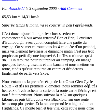
Par
Addicted2
le
3 septembre 2006
·
Add Comment
65,53 km * 14,31 km/h
Superbe temps le matin, va se couvrir un peu l’après-midi.
C’est donc aujourd’hui que les choses sérieuses
commencent! Nous avons retrouvé Ben et Eric, 2 cyclistes
d’Edinbourgh, avec qui on comptait faire une partie du
voyage. On se met en route tous les 4 en quête d’un petit dej,
mais visiblement Inverness le dimanche matin n’est pas trop
propice au petit déjeuné improvisé. Le Tesco n’ouvre qu’à
9h… On retourne pour tout replier au camping, on mange
quelques trekking biscuits et une banane et nous mettons en
route, tandis qu’eux retourne au centre et déciderons
finalement de partir vers Skye.
Nous entamons la première étape de la « Great Glen Cycle
Route » et dès les premiers kilomètres, nous sommes déjà très
heureux d’avoir acheter la carte de la route car le flèchage est
tout à fait inexistant. Nous suivons la A82 sur quelques
kilomètres puis bifurquons vers Blackfold, sur une route
beaucoup plus petite. Et la on comprend le « high » du mot
Highlands. Ca monte bien et très vite, cette route nous offre