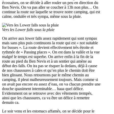
écossaises, on se décide à aller rouler un peu en direction du
Ben Nevis. On va pas aller se coucher à 13h non plus… On
continue la route sur laquelle se trouve notre camping, qui est
calme, ondulée et très sympa, même sous la pluie.
Vers les Lower falls sous la pluie
On arrive aux lower falls assez rapidement qui sont sympas
mais sans plus puis continuons la route qui est « not suitable
for busses ». La route devient effectivement très étroite et
rythmée de « Passing places ». On est dans la vallée et la vue
malgré le temps est superbe. On arrive enfin à la fin de la
route au pied du Ben Nevis et à un sentier qui amène au
début des falls. On ira pas se risquer la dedans, déjà à cause
de nos chaussures à cales et qu’en plus le chemin doit être
bien glissant. Nous retournons par le même chemin au
camping, il pleut malheureusement toujours. Mais comme si
on avait pas encore eu assez d’eau, on va chacun prendre une
douche quasiment interminable… haaa quel délice.
Evidemment on se retrouve avec des vêtements trempés,
ainsi que les chaussures, ca va être un délice à remettre
demain ca.
Le soir venu et les estomacs affamés, on se décide pour le