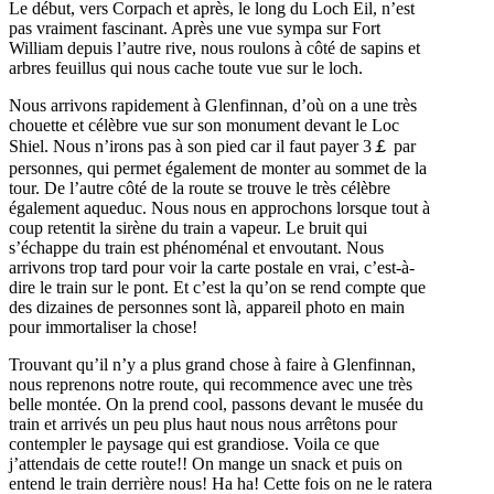
Le début, vers Corpach et après, le long du Loch Eil, n’est
pas vraiment fascinant. Après une vue sympa sur Fort
William depuis l’autre rive, nous roulons à côté de sapins et
arbres feuillus qui nous cache toute vue sur le loch.
Nous arrivons rapidement à Glenfinnan, d’où on a une très
chouette et célèbre vue sur son monument devant le Loc
Shiel. Nous n’irons pas à son pied car il faut payer 3￡ par
personnes, qui permet également de monter au sommet de la
tour. De l’autre côté de la route se trouve le très célèbre
également aqueduc. Nous nous en approchons lorsque tout à
coup retentit la sirène du train a vapeur. Le bruit qui
s’échappe du train est phénoménal et envoutant. Nous
arrivons trop tard pour voir la carte postale en vrai, c’est-à-
dire le train sur le pont. Et c’est la qu’on se rend compte que
des dizaines de personnes sont là, appareil photo en main
pour immortaliser la chose!
Trouvant qu’il n’y a plus grand chose à faire à Glenfinnan,
nous reprenons notre route, qui recommence avec une très
belle montée. On la prend cool, passons devant le musée du
train et arrivés un peu plus haut nous nous arrêtons pour
contempler le paysage qui est grandiose. Voila ce que
j’attendais de cette route!! On mange un snack et puis on
entend le train derrière nous! Ha ha! Cette fois on ne le ratera