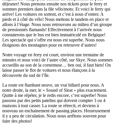
déjeuner! Nous prenons ensuite nos tickets pour le ferry et
sommes premiers dans la file vélo/moto. Et voici le ferry qui
arrive! Les voitures en sortent, et c’est à nous d’entrer. A
pieds et à côté du vélo! Nous mettons le tandem en place et
allons à l’étage. Nous nous retrouvons au milieu d’un groupe
de pensionnés flamands! Effectivement à l’arrivée nous
constaterons que le bus est bien immatriculé en Belgique!
Les spectacle qui s’offre est nous est superbe. Nous nous
éloignons des montagnes pour en retrouver d’autres!
Notre voyage en ferry est court, environ une trentaine de
minutes et nous voici de l’autre côté, sur Skye. Nous sommes
accueillis au son de la cornemuse… ben oui, il faut bien! On
laisse passer le flot de voitures et nous élançons à la
découverte du sud de l’île.
La route est flambant neuve, un vrai billard pour nous. A
notre droite, la mer, le « Sound of Sleat » plus exactement.
Quitte à me répéter, je le redis encore, c’est superbe! Nous
passons par des petits patelins qui doivent compter 3 ou 4
maisons à tout casser. La route se rétrecit, et deviens à
nouveau un enchainement de passing places. Heureusement
il y a peu de circulation. Nous nous arrêtons souvent pour
faire des photos!