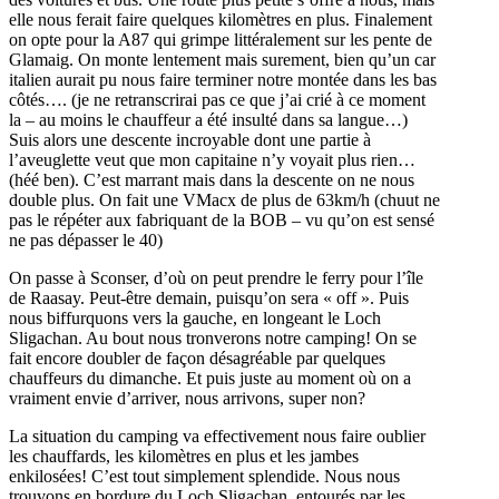
elle nous ferait faire quelques kilomètres en plus. Finalement
on opte pour la A87 qui grimpe littéralement sur les pente de
Glamaig. On monte lentement mais surement, bien qu’un car
italien aurait pu nous faire terminer notre montée dans les bas
côtés…. (je ne retranscrirai pas ce que j’ai crié à ce moment
la – au moins le chauffeur a été insulté dans sa langue…)
Suis alors une descente incroyable dont une partie à
l’aveuglette veut que mon capitaine n’y voyait plus rien…
(héé ben). C’est marrant mais dans la descente on ne nous
double plus. On fait une VMacx de plus de 63km/h (chuut ne
pas le répéter aux fabriquant de la BOB – vu qu’on est sensé
ne pas dépasser le 40)
On passe à Sconser, d’où on peut prendre le ferry pour l’île
de Raasay. Peut-être demain, puisqu’on sera « off ». Puis
nous biffurquons vers la gauche, en longeant le Loch
Sligachan. Au bout nous tronverons notre camping! On se
fait encore doubler de façon désagréable par quelques
chauffeurs du dimanche. Et puis juste au moment où on a
vraiment envie d’arriver, nous arrivons, super non?
La situation du camping va effectivement nous faire oublier
les chauffards, les kilomètres en plus et les jambes
enkilosées! C’est tout simplement splendide. Nous nous
trouvons en bordure du Loch Sligachan, entourés par les