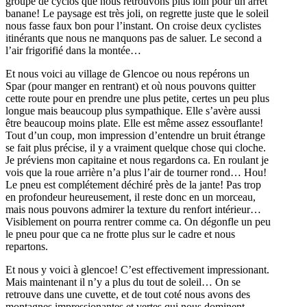
groupe de cyclos que nous retrouvons plus loin pour un arrêt
banane! Le paysage est très joli, on regrette juste que le soleil
nous fasse faux bon pour l’instant. On croise deux cyclistes
itinérants que nous ne manquons pas de saluer. Le second a
l’air frigorifié dans la montée…
Et nous voici au village de Glencoe ou nous repérons un
Spar (pour manger en rentrant) et où nous pouvons quitter
cette route pour en prendre une plus petite, certes un peu plus
longue mais beaucoup plus sympathique. Elle s’avère aussi
être beaucoup moins plate. Elle est même assez essouflante!
Tout d’un coup, mon impression d’entendre un bruit étrange
se fait plus précise, il y a vraiment quelque chose qui cloche.
Je préviens mon capitaine et nous regardons ca. En roulant je
vois que la roue arrière n’a plus l’air de tourner rond… Hou!
Le pneu est complétement déchiré près de la jante! Pas trop
en profondeur heureusement, il reste donc en un morceau,
mais nous pouvons admirer la texture du renfort intérieur…
Visiblement on pourra rentrer comme ca. On dégonfle un peu
le pneu pour que ca ne frotte plus sur le cadre et nous
repartons.
Et nous y voici à glencoe! C’est effectivement impressionant.
Mais maintenant il n’y a plus du tout de soleil… On se
retrouve dans une cuvette, et de tout coté nous avons des
montagnes impressionantes et vertes qui nous dominent.