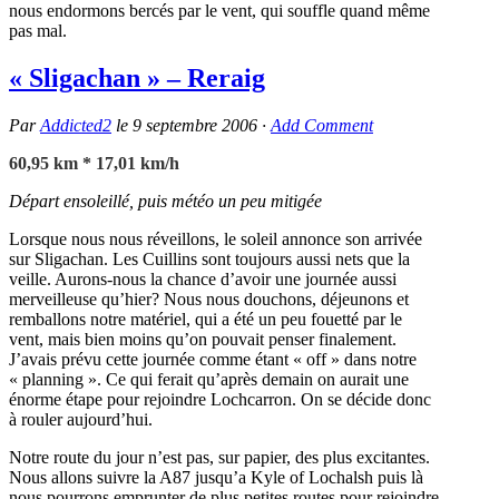
nous endormons bercés par le vent, qui souffle quand même
pas mal.
« Sligachan » – Reraig
Par
Addicted2
le
9 septembre 2006
·
Add Comment
60,95 km * 17,01 km/h
Départ ensoleillé, puis météo un peu mitigée
Lorsque nous nous réveillons, le soleil annonce son arrivée
sur Sligachan. Les Cuillins sont toujours aussi nets que la
veille. Aurons-nous la chance d’avoir une journée aussi
merveilleuse qu’hier? Nous nous douchons, déjeunons et
remballons notre matériel, qui a été un peu fouetté par le
vent, mais bien moins qu’on pouvait penser finalement.
J’avais prévu cette journée comme étant « off » dans notre
« planning ». Ce qui ferait qu’après demain on aurait une
énorme étape pour rejoindre Lochcarron. On se décide donc
à rouler aujourd’hui.
Notre route du jour n’est pas, sur papier, des plus excitantes.
Nous allons suivre la A87 jusqu’a Kyle of Lochalsh puis là
nous pourrons emprunter de plus petites routes pour rejoindre