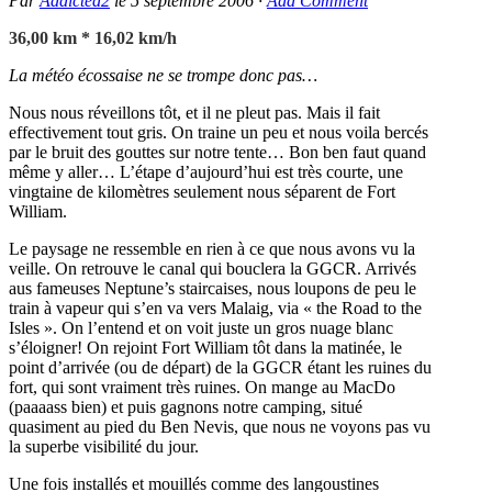
Par
Addicted2
le
5 septembre 2006
·
Add Comment
36,00 km * 16,02 km/h
La météo écossaise ne se trompe donc pas…
Nous nous réveillons tôt, et il ne pleut pas. Mais il fait
effectivement tout gris. On traine un peu et nous voila bercés
par le bruit des gouttes sur notre tente… Bon ben faut quand
même y aller… L’étape d’aujourd’hui est très courte, une
vingtaine de kilomètres seulement nous séparent de Fort
William.
Le paysage ne ressemble en rien à ce que nous avons vu la
veille. On retrouve le canal qui bouclera la GGCR. Arrivés
aus fameuses Neptune’s staircaises, nous loupons de peu le
train à vapeur qui s’en va vers Malaig, via « the Road to the
Isles ». On l’entend et on voit juste un gros nuage blanc
s’éloigner! On rejoint Fort William tôt dans la matinée, le
point d’arrivée (ou de départ) de la GGCR étant les ruines du
fort, qui sont vraiment très ruines. On mange au MacDo
(paaaass bien) et puis gagnons notre camping, situé
quasiment au pied du Ben Nevis, que nous ne voyons pas vu
la superbe visibilité du jour.
Une fois installés et mouillés comme des langoustines