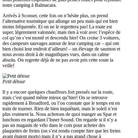
notre camping à Balmacara.
Arrivés à Sconser, cette fois on n’hésite plus, on prend
l’alternative touristique qui allonge un peu mais qui est bien
moins fréquentée. Et on ne le regrettera pas! La route est
super, légerement valonnée, mais rien à voir avec l’espèce de
col qu’on s’est monté et descendu hier! On croise 3 voitures,
des campeurs sauvages autour de leur camping car – qui ont
bien choisi leur endroit d’ailleurs! – un élevage de saumon et
nous avons droit à de magnifiques vues, dans un calme
absolu. On regrette déjà de ne pas avoir pris cette route la
veille!
Petit détour
Il y a encore quelques chauffeurs fort pressés sur la route,
mais c’est quand même mieux qu’hier! On se retrouve
rapidement à Broadford, ou l’on constate que le temps est en
train de tourner. Rien de bien inquiétant, mais le soleil n’est
plus vraiment la. Nous achetons de quoi manger au Spar et
lunchons en regardant l’Inner Sound. On regarde si il n’y a
pas un magasin de vélo dans le coin pour acheter des
plaquettes de freins (on s’est rendu compte hier que les freins
avant étaient morts) mais il n’y a pas grand chose à