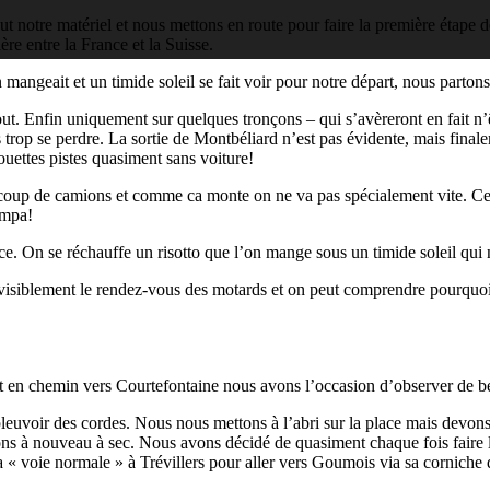
out notre matériel et nous mettons en route pour faire la première étape 
ière entre la France et la Suisse.
n mangeait et un timide soleil se fait voir pour notre départ, nous parton
 tout. Enfin uniquement sur quelques tronçons – qui s’avèreront en fait 
as trop se perdre. La sortie de Montbéliard n’est pas évidente, mais final
houettes pistes quasiment sans voiture!
ucoup de camions et comme ca monte on ne va pas spécialement vite. C
ympa!
ce. On se réchauffe un risotto que l’on mange sous un timide soleil qui 
 visiblement le rendez-vous des motards et on peut comprendre pourq
et en chemin vers Courtefontaine nous avons l’occasion d’observer de be
pleuvoir des cordes. Nous nous mettons à l’abri sur la place mais devons 
ulons à nouveau à sec. Nous avons décidé de quasiment chaque fois faire
 « voie normale » à Trévillers pour aller vers Goumois via sa corniche q