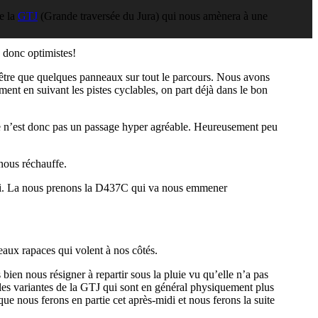
de la
GTJ
(Grande traversée du Jura) qui nous amènera à une
s donc optimistes!
n’être que quelques panneaux sur tout le parcours. Nous avons
ement en suivant les pistes cyclables, on part déjà dans le bon
e n’est donc pas un passage hyper agréable. Heureusement peu
nous réchauffe.
uoi. La nous prenons la D437C qui va nous emmener
aux rapaces qui volent à nos côtés.
bien nous résigner à repartir sous la pluie vu qu’elle n’a pas
 les variantes de la GTJ qui sont en général physiquement plus
ue nous ferons en partie cet après-midi et nous ferons la suite