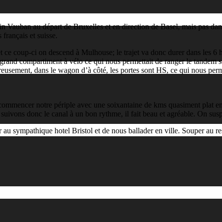
n Vauban au départ de Bruxelles et en direction de Basel, mais pas dans l
 français et suisse.
 et ce coup-ci on descend à Mulhouse; le trajet va donc durer dans les 6
un grand compartiment à vélo ce qui nous permettait de ranger le tandem
sement, dans le wagon d’à côté, les portes sont HS, ce qui nous permet 
ommencer notre périple avec une soixantaine de kms quasiment plat en di
uivons donc le canal à un bon rythme, il fait beau et agréable. On suspe
 au sympathique hotel Bristol et de nous ballader en ville. Souper au re