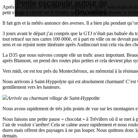
Petite escapade autour de
Après un copieux et délicieux petit déjeuner à l’hotel, nous replions t
Bruxelles
petit village à cheval sur le Doubs, qui à cet endroit-là dessine la front
Il fait gris et la météo annonce des averses. Il a bien plu pendant qu’o
3 jours avant le départ j’ai compris que la GTJ n’était pas balisée du
tout retracé sur nos cartes 100 000è, et à part en ville on ne devrait p
sens et on rejoint notre itinéraire après Audincourt tout cela via des c
La D35 que nous suivons compte elle un trafic assez important. Bea
après Blamont, on prend des routes plus petites et cela devient plus s
Vers midi, on est tou près du Montechéroux, au mémorial à la résistan
Nous arrivons à Saint-Hyppolyte qui est absolument charmant! C’est
gentillement vers les hauteurs.
Arrivée au charmant village de Saint-Hyppolite
Nous avons rapidement de très jolis points de vue sur les montagnes 
Nous faisons une petite pause « chocolat » à Trévillers où il se met à 
l’air de vouloir s’arrêter! Cela se calme assez rapidement et nous ro
dures mais offrent des paysages à ne pas louper. Nous quittons donc la
demain.