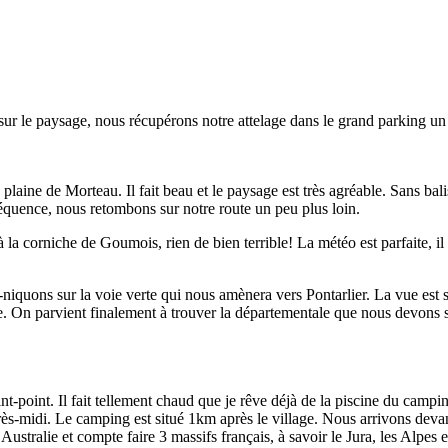
sur le paysage, nous récupérons notre attelage dans le grand parking un 
plaine de Morteau. Il fait beau et le paysage est très agréable. Sans ba
quence, nous retombons sur notre route un peu plus loin.
la corniche de Goumois, rien de bien terrible! La météo est parfaite, i
iquons sur la voie verte qui nous amènera vers Pontarlier. La vue est sup
 dense. On parvient finalement à trouver la départementale que nous devons
aint-point. Il fait tellement chaud que je rêve déjà de la piscine du camp
près-midi. Le camping est situé 1km après le village. Nous arrivons de
’Australie et compte faire 3 massifs français, à savoir le Jura, les Alpes 