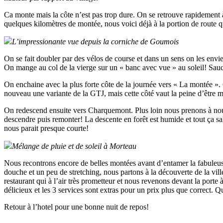
Ca monte mais la côte n’est pas trop dure. On se retrouve rapidement à 
quelques kilomètres de montée, nous voici déjà à la portion de route q
L’impressionante vue depuis la corniche de Goumois
On se fait doubler par des vélos de course et dans un sens on les envie
On mange au col de la vierge sur un « banc avec vue » au soleil! Sau
On enchaine avec la plus forte côte de la journée vers « La montée »
nouveau une variante de la GTJ, mais cette côté vaut la peine d’être m
On redescend ensuite vers Charquemont. Plus loin nous prenons à nouve
descendre puis remonter! La descente en forêt est humide et tout ça sal
nous parait presque courte!
Mélange de pluie et de soleil à Morteau
Nous recontrons encore de belles montées avant d’entamer la fabuleus
douche et un peu de stretching, nous partons à la découverte de la vi
restaurant qui à l’air très prometteur et nous revenons devant la porte 
délicieux et les 3 services sont extras pour un prix plus que correct. Q
Retour à l’hotel pour une bonne nuit de repos!