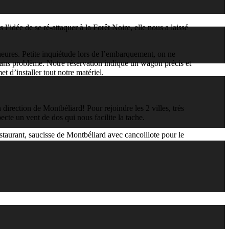
’idée de se ré-attaquer à la Forêt Noire, elle nous a laissé
 heures. Petite inquiétude lors de l’embarquement, on ne
 sans problème. Notre réservation indique un wagon précis et
d’installer tout notre matériel.
rection de Montbéliard! Pour rejoindre les 2 villes, très
cte un vent de dos qui nous facilite la tache.
staurant, saucisse de Montbéliard avec cancoillote pour le