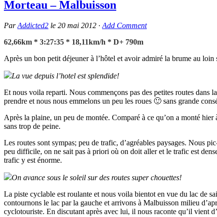
Morteau – Malbuisson
Par
Addicted2
le
20 mai 2012
·
Add Comment
62,66km * 3:27:35 * 18,11km/h * D+ 790m
Après un bon petit déjeuner à l’hôtel et avoir admiré la brume au loin 
La vue depuis l’hotel est splendide!
Et nous voila reparti. Nous commençons pas des petites routes dans la 
prendre et nous nous emmelons un peu les roues 🙂 sans grande consé
Après la plaine, un peu de montée. Comparé à ce qu’on a monté hier à 
sans trop de peine.
Les routes sont sympas; peu de trafic, d’agréables paysages. Nous pic-n
peu difficile, on ne sait pas à priori où on doit aller et le trafic est
trafic y est énorme.
On avance sous le soleil sur des routes super chouettes!
La piste cyclable est roulante et nous voila bientot en vue du lac de s
contournons le lac par la gauche et arrivons à Malbuisson milieu d’a
cyclotouriste. En discutant après avec lui, il nous raconte qu’il vient d