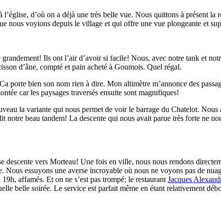
l’église, d’où on a déjà une très belle vue. Nous quittons à présent la 
ue nous voyions depuis le village et qui offre une vue plongeante et sup
 grandement! Ils ont l’air d’avoir si facile! Nous, avec notre tank et no
cisson d’âne, compté et pain acheté à Goumois. Quel régal.
. Ca porte bien son nom rien à dire. Mon altimètre m’annonce des passa
ontée car les paysages traversés ensuite sont magnifiques!
au la variante qui nous permet de voir le barrage du Chatelot. Nous av
it notre beau tandem! La descente qui nous avait parue très forte ne nou
e descente vers Morteau! Une fois en ville, nous nous rendons directe
lle. Nous essuyons une averse incroyable où nous ne voyons pas de nuage
à 19h, affamés. Et on ne s’est pas trompé; le restaurant
Jacques Alexand
uelle belle soirée. Le service est parfait même en étant relativement débo