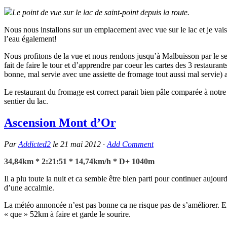
Le point de vue sur le lac de saint-point depuis la route.
Nous nous installons sur un emplacement avec vue sur le lac et je vais t
l’eau également!
Nous profitons de la vue et nous rendons jusqu’à Malbuisson par le s
fait de faire le tour et d’apprendre par coeur les cartes des 3 restaur
bonne, mal servie avec une assiette de fromage tout aussi mal servie) a
Le restaurant du fromage est correct parait bien pâle comparée à notr
sentier du lac.
Ascension Mont d’Or
Par
Addicted2
le
21 mai 2012
·
Add Comment
34,84km * 2:21:51 * 14,74km/h * D+ 1040m
Il a plu toute la nuit et ca semble être bien parti pour continuer aujou
d’une accalmie.
La météo annoncée n’est pas bonne ca ne risque pas de s’améliorer. En r
« que » 52km à faire et garde le sourire.