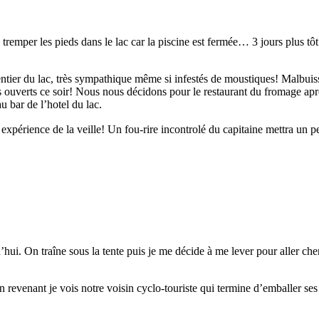
remper les pieds dans le lac car la piscine est fermée… 3 jours plus tôt i
entier du lac, très sympathique même si infestés de moustiques! Malbuis
ants ouverts ce soir! Nous nous décidons pour le restaurant du fromage ap
u bar de l’hotel du lac.
e expérience de la veille! Un fou-rire incontrolé du capitaine mettra u
rd’hui. On traîne sous la tente puis je me décide à me lever pour aller c
evenant je vois notre voisin cyclo-touriste qui termine d’emballer ses af