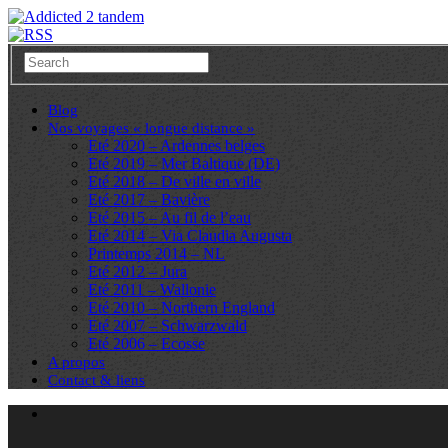
Blog
Nos voyages « longue distance »
Eté 2020 – Ardennes belges
Eté 2019 – Mer Baltique (DE)
Eté 2018 – De ville en ville
Eté 2017 – Bavière
Eté 2015 – Au fil de l’eau
Eté 2014 – Via Claudia Augusta
Printemps 2014 – NL
Eté 2012 – Jura
Eté 2011 – Wallonie
Eté 2010 – Northern England
Eté 2007 – Schwarzwald
Eté 2006 – Ecosse
A propos
Contact & liens