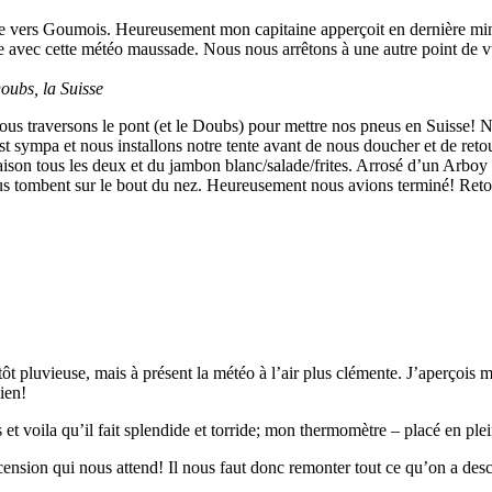
ers Goumois. Heureusement mon capitaine apperçoit en dernière minute
 avec cette météo maussade. Nous nous arrêtons à une autre point de vu
oubs, la Suisse
s traversons le pont (et le Doubs) pour mettre nos pneus en Suisse! Nou
 sympa et nous installons notre tente avant de nous doucher et de retour
maison tous les deux et du jambon blanc/salade/frites. Arrosé d’un Arb
s tombent sur le bout du nez. Heureusement nous avions terminé! Retour
t pluvieuse, mais à présent la météo à l’air plus clémente. J’aperçois mê
ien!
et voila qu’il fait splendide et torride; mon thermomètre – placé en ple
cension qui nous attend! Il nous faut donc remonter tout ce qu’on a desce