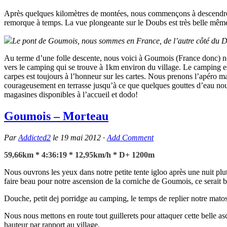
Après quelques kilomètres de montées, nous commençons à descendre v
remorque à temps. La vue plongeante sur le Doubs est très belle même
Le pont de Goumois, nous sommes en France, de l’autre côté du D
Au terme d’une folle descente, nous voici à Goumois (France donc) nou
vers le camping qui se trouve à 1km environ du village. Le camping est
carpes est toujours à l’honneur sur les cartes. Nous prenons l’apéro 
courageusement en terrasse jusqu’à ce que quelques gouttes d’eau nou
magasines disponibles à l’accueil et dodo!
Goumois – Morteau
Par
Addicted2
le
19 mai 2012
·
Add Comment
59,66km * 4:36:19 * 12,95km/h * D+ 1200m
Nous ouvrons les yeux dans notre petite tente igloo après une nuit plutô
faire beau pour notre ascension de la corniche de Goumois, ce serait b
Douche, petit dej porridge au camping, le temps de replier notre matos 
Nous nous mettons en route tout guillerets pour attaquer cette belle as
hauteur par rapport au village.