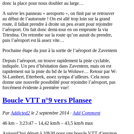
donc la place pour nous doubler au large…
A suivre les panneau « aeroporto », on finit par se retrouver
au début de l’autoroute ! On est allé trop loin sur la grand
route, il fallait prendre à droite un peu avant pour rejoindre
l’aéroport. On fait donc demi-tour en on emprunte la via
Triestina. On retombe sur la route qu’on aurait du prendre,
puis l’aéroport est là assez vite…
Prochaine étape du jour à la sortie de l’aéroport de Zaventem
Depuis l’aéroport, on trouve rapidement la piste cyclable,
indiquée. Un peu d’hésitation dans Zaventem, mais on est
rapidement sur la piste du bd de la Woluwe… Retour par W-
St-Lambert, Etterbeek, assez sympa d’ailleurs. Cela nous
donne une nouvelle possibilité pour rejoindre l’aéroport, pas
forcément évidente à première vue!
Boucle VTT n°9 vers Plansee
Par
Addicted2
le
2 septembre 2014
·
Add Comment
46 km – 3:23:47 – 14,42 km/h – 43,5 km/h max
Aujourd’hui départ à 10h30 pour une boucle VTT d’environ