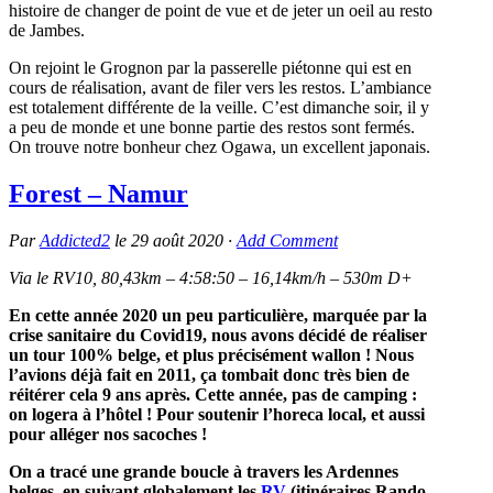
histoire de changer de point de vue et de jeter un oeil au resto
de Jambes.
On rejoint le Grognon par la passerelle piétonne qui est en
cours de réalisation, avant de filer vers les restos. L’ambiance
est totalement différente de la veille. C’est dimanche soir, il y
a peu de monde et une bonne partie des restos sont fermés.
On trouve notre bonheur chez Ogawa, un excellent japonais.
Forest – Namur
Par
Addicted2
le
29 août 2020
·
Add Comment
Via le RV10, 80,43km – 4:58:50 – 16,14km/h – 530m D+
En cette année 2020 un peu particulière, marquée par la
crise sanitaire du Covid19, nous avons décidé de réaliser
un tour 100% belge, et plus précisément wallon ! Nous
l’avions déjà fait en 2011, ça tombait donc très bien de
réitérer cela 9 ans après. Cette année, pas de camping :
on logera à l’hôtel ! Pour soutenir l’horeca local, et aussi
pour alléger nos sacoches !
On a tracé une grande boucle à travers les Ardennes
belges, en suivant globalement les
RV
(itinéraires Rando-