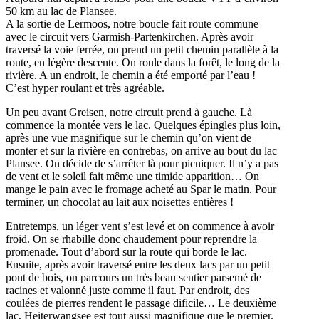
50 km au lac de Plansee.
A la sortie de Lermoos, notre boucle fait route commune
avec le circuit vers Garmish-Partenkirchen. Après avoir
traversé la voie ferrée, on prend un petit chemin parallèle à la
route, en légère descente. On roule dans la forêt, le long de la
rivière. A un endroit, le chemin a été emporté par l’eau !
C’est hyper roulant et très agréable.
Un peu avant Greisen, notre circuit prend à gauche. Là
commence la montée vers le lac. Quelques épingles plus loin,
après une vue magnifique sur le chemin qu’on vient de
monter et sur la rivière en contrebas, on arrive au bout du lac
Plansee. On décide de s’arrêter là pour picniquer. Il n’y a pas
de vent et le soleil fait même une timide apparition… On
mange le pain avec le fromage acheté au Spar le matin. Pour
terminer, un chocolat au lait aux noisettes entières !
Entretemps, un léger vent s’est levé et on commence à avoir
froid. On se rhabille donc chaudement pour reprendre la
promenade. Tout d’abord sur la route qui borde le lac.
Ensuite, après avoir traversé entre les deux lacs par un petit
pont de bois, on parcours un très beau sentier parsemé de
racines et valonné juste comme il faut. Par endroit, des
coulées de pierres rendent le passage dificile… Le deuxième
lac, Heiterwangsee est tout aussi magnifique que le premier.