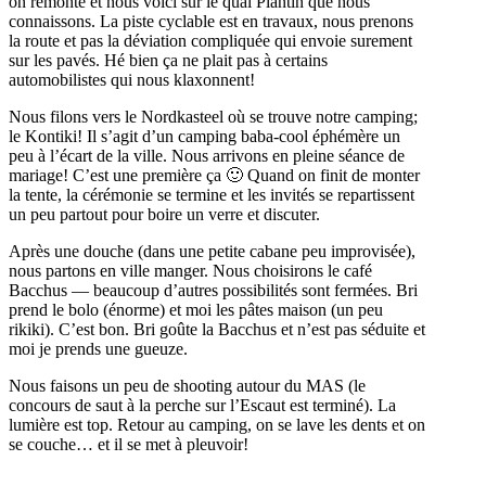
on remonte et nous voici sur le quai Plantin que nous
connaissons. La piste cyclable est en travaux, nous prenons
la route et pas la déviation compliquée qui envoie surement
sur les pavés. Hé bien ça ne plait pas à certains
automobilistes qui nous klaxonnent!
Nous filons vers le Nordkasteel où se trouve notre camping;
le Kontiki! Il s’agit d’un camping baba-cool éphémère un
peu à l’écart de la ville. Nous arrivons en pleine séance de
mariage! C’est une première ça 🙂 Quand on finit de monter
la tente, la cérémonie se termine et les invités se repartissent
un peu partout pour boire un verre et discuter.
Après une douche (dans une petite cabane peu improvisée),
nous partons en ville manger. Nous choisirons le café
Bacchus — beaucoup d’autres possibilités sont fermées. Bri
prend le bolo (énorme) et moi les pâtes maison (un peu
rikiki). C’est bon. Bri goûte la Bacchus et n’est pas séduite et
moi je prends une gueuze.
Nous faisons un peu de shooting autour du MAS (le
concours de saut à la perche sur l’Escaut est terminé). La
lumière est top. Retour au camping, on se lave les dents et on
se couche… et il se met à pleuvoir!