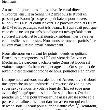
bien frais!
Au menu du jour: nous allons suivre le canal direction
Vilvoorde, ensuite la Senne via Zemst puis le Rupel en
passant par Boom (passage en petit bateau pour traverser le
Rupel), puis Niel et enfin Anvers. Le parcours est plat (160m
de D+) et les paysages sont très beaux. Bri qui avait peur que
cette étape ne soit pas très bucolique est très agréablement
surprise! Le soleil et le ciel nuageux subliment les paysages
et intensifie les contrastes. Nous nous retrouvons parfois face
au vent mais il n’est jamais handicapant.
Nous alternons en suivant les points noeuds en quittant
Bruxelles et rejoignons les LF2 qui vient de Leuven et
Mechelen. Le parcours cyclable entre Zemst et Boom est
vraiment super, très beau et super agréable. On se promet de
revenir, c’est tellement proche de nous, pourquoi s’en priver.
Lorsque nous arrivons aux alentours d’Anvers, il y a d’abord
une approche un peu industrielle (traversée de zoning pas
super sexy) et nous re-voila le long de l’Escaut (que nous
avons déjà longé quelques kilomètres plus haut). On doit
prendre un tunnel pour traverser une assez grosse route et je
pense être maline en sautant dans un ascenseur qui en fait
descend sous l’Escaut pour aller de l’autre côté 🙂 Demi-tour,