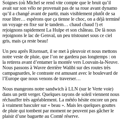
Soignes (où Michel se rend vite compte que le bruit qu’il
avait sur son vélo ne provenait pas de sa roue avant dynamo
qu’il a changé avant de partir, mais visiblement plutôt de sa
roue libre… espérons que ça tienne le choc, on a déjà terminé
un voyage en fixe sur le tandem… chaud chaud !) et
rejoignons rapidement La Hulpe et son château. De là nous
rejoignons le lac de Genval, un peu tristounet sous ce ciel
gris, mais ça reste beau!
Un peu après Rixensart, il se met à pleuvoir et nous mettons
notre veste de pluie, que l’on ne gardera pas longtemps : on
la retirera avant d’entamer la montée vers Louvain-la-Neuve.
Nous passons à Wavre derrière Walibi sur des routes très
campagnardes, le contraste est amusant avec le boulevard de
l’Europe que nous venons de traverser…
Nous mangeons notre sandwich à LLN (sur le Verte voie)
dans un petit verger. Quelques rayons de soleil viennent nous
réchauffer très agréablement. La météo hésite encore un peu
à vraiment basculer sur « beau ». Mais les quelques gouttes
de pluie qui tombent par moment ne peuvent pas gâcher le
plaisir d’une baguette au Comté réserve.