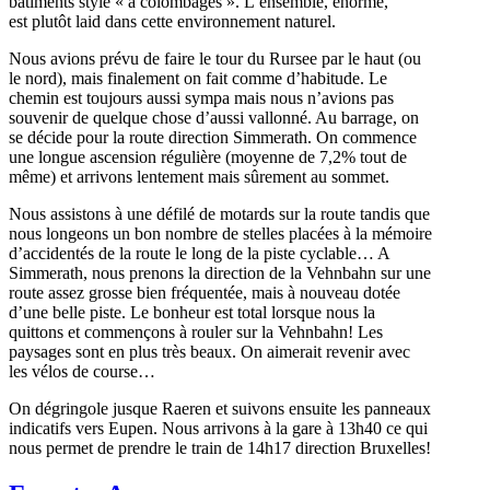
bâtiments style « à colombages ». L’ensemble, énorme,
est plutôt laid dans cette environnement naturel.
Nous avions prévu de faire le tour du Rursee par le haut (ou
le nord), mais finalement on fait comme d’habitude. Le
chemin est toujours aussi sympa mais nous n’avions pas
souvenir de quelque chose d’aussi vallonné. Au barrage, on
se décide pour la route direction Simmerath. On commence
une longue ascension régulière (moyenne de 7,2% tout de
même) et arrivons lentement mais sûrement au sommet.
Nous assistons à une défilé de motards sur la route tandis que
nous longeons un bon nombre de stelles placées à la mémoire
d’accidentés de la route le long de la piste cyclable… A
Simmerath, nous prenons la direction de la Vehnbahn sur une
route assez grosse bien fréquentée, mais à nouveau dotée
d’une belle piste. Le bonheur est total lorsque nous la
quittons et commençons à rouler sur la Vehnbahn! Les
paysages sont en plus très beaux. On aimerait revenir avec
les vélos de course…
On dégringole jusque Raeren et suivons ensuite les panneaux
indicatifs vers Eupen. Nous arrivons à la gare à 13h40 ce qui
nous permet de prendre le train de 14h17 direction Bruxelles!