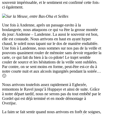
souvenir impérissable, et le sentiment est confirmé cette fois-
ci également.
Sur la Meuse, entre Bas-Oha et Seilles
Une fois à Andenne, après un passage-ravito à la
boulangerie, nous attaquons ce qui va être la grosse montée
du jour: Andenne – Landenne. La aussi le souvenir est bon,
elle est costaude. Nous arrivons en haut en ayant hyper
chaud, le soleil nous tapant sur le dos de manière endiablée.
Une fois à Landenne, nous sommes sur nos pas de la veille et
pouvons quasiment rouler de mémoire sans devoir regarder la
carte, ce qui fait du bien à la co-pilote! Le trajet semble
couler de source et les hésitations de la veille sont oubliées.
Par contre, on se sent moins en forme, peut-être est-ce du à
notre courte nuit et aux alcools ingurgités pendant la soirée…
🙂
Nous arrivons toutefois assez rapidement à Eghezée,
remontons le Ravel jusqu’à Huppaye et ainsi de suite. Grâce
à notre départ tardif, nous ne serons pas du tout embêté par le
Gordel qui est déjà terminé et en mode démontage à
Overijse.
La faim se fait sentir quand nous arrivons en forêt de soignes,