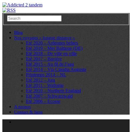
Blog
Nos voyages « longue distance »
Eté 2020 – Ardennes belges
Eté 2019 – Mer Baltique (DE)
Eté 2018 – De ville en ville
Eté 2017 – Bavière
Eté 2015 – Au fil de l’eau
Eté 2014 – Via Claudia Augusta
Printemps 2014 – NL
Eté 2012 – Jura
Eté 2011 – Wallonie
Eté 2010 – Northern England
Eté 2007 – Schwarzwald
Eté 2006 – Ecosse
A propos
Contact & liens