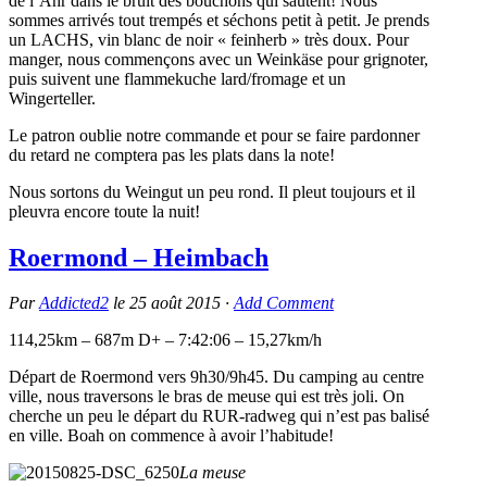
de l’Ahr dans le bruit des bouchons qui sautent! Nous
sommes arrivés tout trempés et séchons petit à petit. Je prends
un LACHS, vin blanc de noir « feinherb » très doux. Pour
manger, nous commençons avec un Weinkäse pour grignoter,
puis suivent une flammekuche lard/fromage et un
Wingerteller.
Le patron oublie notre commande et pour se faire pardonner
du retard ne comptera pas les plats dans la note!
Nous sortons du Weingut un peu rond. Il pleut toujours et il
pleuvra encore toute la nuit!
Roermond – Heimbach
Par
Addicted2
le
25 août 2015
·
Add Comment
114,25km – 687m D+ – 7:42:06 – 15,27km/h
Départ de Roermond vers 9h30/9h45. Du camping au centre
ville, nous traversons le bras de meuse qui est très joli. On
cherche un peu le départ du RUR-radweg qui n’est pas balisé
en ville. Boah on commence à avoir l’habitude!
La meuse