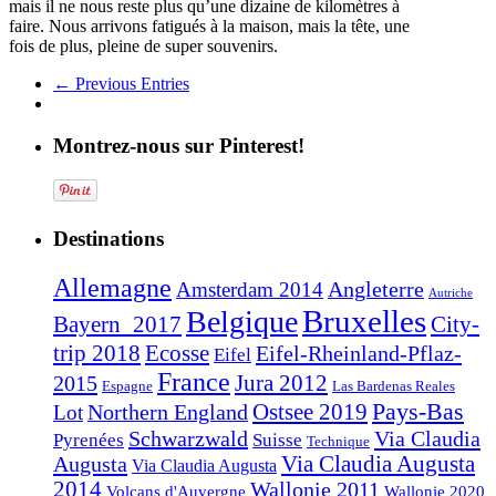
mais il ne nous reste plus qu’une dizaine de kilomètres à
faire. Nous arrivons fatigués à la maison, mais la tête, une
fois de plus, pleine de super souvenirs.
← Previous Entries
Montrez-nous sur Pinterest!
Destinations
Allemagne
Angleterre
Amsterdam 2014
Autriche
Bruxelles
Belgique
Bayern_2017
City-
trip 2018
Ecosse
Eifel-Rheinland-Pflaz-
Eifel
France
2015
Jura 2012
Espagne
Las Bardenas Reales
Pays-Bas
Northern England
Ostsee 2019
Lot
Schwarzwald
Via Claudia
Pyrenées
Suisse
Technique
Augusta
Via Claudia Augusta
Via Claudia Augusta
2014
Wallonie 2011
Volcans d'Auvergne
Wallonie 2020