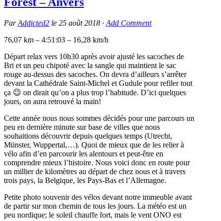
Forest – Anvers
Par
Addicted2
le
25 août 2018
·
Add Comment
76,07 km – 4:51:03 – 16,28 km/h
Départ relax vers 10h30 après avoir ajusté les sacoches de
Bri et un peu chipoté avec la sangle qui maintient le sac
rouge au-dessus des sacoches. On devra d’ailleurs s’arrêter
devant la Cathédrale Saint-Michel et Gudule pour refiler tout
ça 😉 on dirait qu’on a plus trop l’habitude. D’ici quelques
jours, on aura retrouvé la main!
Cette année nous nous sommes décidés pour une parcours un
peu en dernière minute sur base de villes que nous
souhaitions découvrir depuis quelques temps (Utrecht,
Münster, Wuppertal,…). Quoi de mieux que de les relier à
vélo afin d’en parcourir les alentours et peut-être en
comprendre mieux l’histoire. Nous voici donc en route pour
un millier de kilomètres au départ de chez nous et à travers
trois pays, la Belgique, les Pays-Bas et l’Allemagne.
Petite photo souvenir des vélos devant notre immeuble avant
de partir sur mon chemin de tous les jours. La météo est un
peu nordique; le soleil chauffe fort, mais le vent ONO est