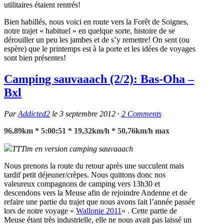
utilitaires étaient rentrés!
Bien habillés, nous voici en route vers la Forêt de Soignes,
notre trajet « habituel » en quelque sorte, histoire de se
dérouiller un peu les jambes et de s’y remettre! On sent (ou
espère) que le printemps est à la porte et les idées de voyages
sont bien présentes!
Camping sauvaaach (2/2): Bas-Oha –
Bxl
Par
Addicted2
le
3 septembre 2012
·
2
Comments
96,89km * 5:00:51 * 19,32km/h * 50,76km/h max
TTTim en version camping sauvaaach
Nous prenons la route du retour après une succulent mais
tardif petit déjeuner/crèpes. Nous quittons donc nos
valeureux compagnons de camping vers 13h30 et
descendons vers la Meuse afin de rejoindre Andenne et de
refaire une partie du trajet que nous avons fait l’année passée
lors de notre voyage «
Wallonie 2011
« . Cette partie de
Meuse étant très industrielle, elle ne nous avait pas laissé un