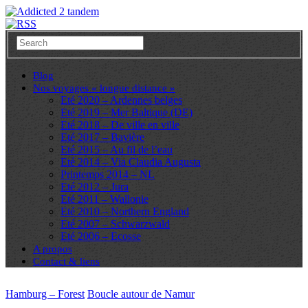
Blog
Nos voyages « longue distance »
Eté 2020 – Ardennes belges
Eté 2019 – Mer Baltique (DE)
Eté 2018 – De ville en ville
Eté 2017 – Bavière
Eté 2015 – Au fil de l’eau
Eté 2014 – Via Claudia Augusta
Printemps 2014 – NL
Eté 2012 – Jura
Eté 2011 – Wallonie
Eté 2010 – Northern England
Eté 2007 – Schwarzwald
Eté 2006 – Ecosse
A propos
Contact & liens
Hamburg – Forest
Boucle autour de Namur