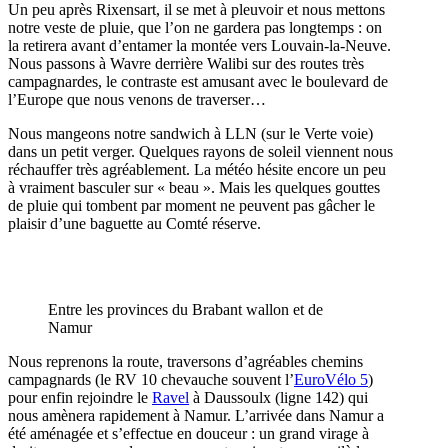
Un peu après Rixensart, il se met à pleuvoir et nous mettons
notre veste de pluie, que l’on ne gardera pas longtemps : on
la retirera avant d’entamer la montée vers Louvain-la-Neuve.
Nous passons à Wavre derrière Walibi sur des routes très
campagnardes, le contraste est amusant avec le boulevard de
l’Europe que nous venons de traverser…
Nous mangeons notre sandwich à LLN (sur le Verte voie)
dans un petit verger. Quelques rayons de soleil viennent nous
réchauffer très agréablement. La météo hésite encore un peu
à vraiment basculer sur « beau ». Mais les quelques gouttes
de pluie qui tombent par moment ne peuvent pas gâcher le
plaisir d’une baguette au Comté réserve.
Entre les provinces du Brabant wallon et de
Namur
Nous reprenons la route, traversons d’agréables chemins
campagnards (le RV 10 chevauche souvent l’
EuroVélo 5
)
pour enfin rejoindre le
Ravel
à Daussoulx (ligne 142) qui
nous amènera rapidement à Namur. L’arrivée dans Namur a
été aménagée et s’effectue en douceur : un grand virage à