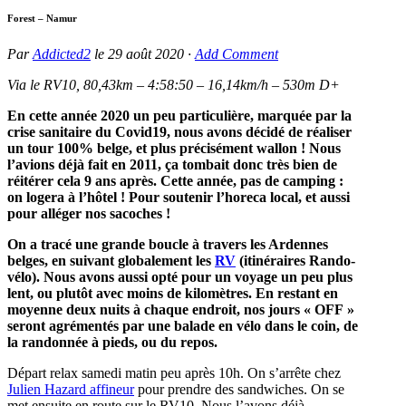
Forest – Namur
Par
Addicted2
le
29 août 2020
·
Add Comment
Via le RV10, 80,43km – 4:58:50 – 16,14km/h – 530m D+
En cette année 2020 un peu particulière, marquée par la
crise sanitaire du Covid19, nous avons décidé de réaliser
un tour 100% belge, et plus précisément wallon ! Nous
l’avions déjà fait en 2011, ça tombait donc très bien de
réitérer cela 9 ans après. Cette année, pas de camping :
on logera à l’hôtel ! Pour soutenir l’horeca local, et aussi
pour alléger nos sacoches !
On a tracé une grande boucle à travers les Ardennes
belges, en suivant globalement les
RV
(itinéraires Rando-
vélo). Nous avons aussi opté pour un voyage un peu plus
lent, ou plutôt avec moins de kilomètres. En restant en
moyenne deux nuits à chaque endroit, nos jours « OFF »
seront agrémentés par une balade en vélo dans le coin, de
la randonnée à pieds, ou du repos.
Départ relax samedi matin peu après 10h. On s’arrête chez
Julien Hazard affineur
pour prendre des sandwiches. On se
met ensuite en route sur le RV10. Nous l’avons déjà