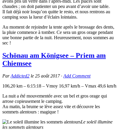
avons pris un verre dans l’après-midi. Les places sont
chaudes ; on doit patienter un peu avant d’avoir une table.
Il fait déjà noir losqu’on quitte le resto, et nous rentrons au
camping sous la lueur d’éclairs lointains.
Au moment de rejoindre la tente après le brossage des dents,
la pluie commence à tomber. Ce sera un gros orage pendant
une bonne partie de la nuit. Heureusement, nous sommes au
sec !
Schönau am Königsee – Priem am
Chiemsee
Par
Addicted2
le
25 août 2017
·
Add Comment
106,20 km – 6:15:18 – Vmoy 16,97 km/h – Vmax 49,6 km/h
La nuit a été mouvementée avec un bel et gros orage qui
arrose copieusement le camping.
Au matin, la brume se lève assez vite et découvre les
sommets alentours : magique !
Le soleil illumine
les sommets alentours