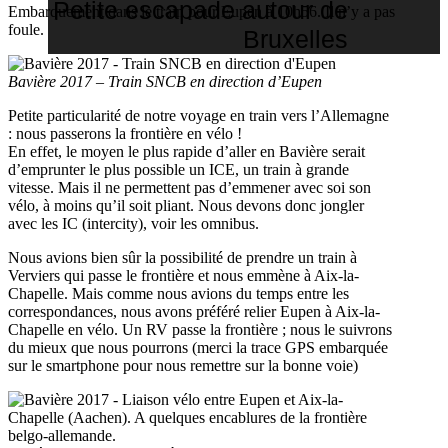
Petite escapade autour de
Embarquement dans le train pour Eupen à 10h56. Il n’y a pas
foule.
Bruxelles
Bavière 2017 – Train SNCB en direction d’Eupen
Petite particularité de notre voyage en train vers l’Allemagne
: nous passerons la frontière en vélo !
En effet, le moyen le plus rapide d’aller en Bavière serait
d’emprunter le plus possible un ICE, un train à grande
vitesse. Mais il ne permettent pas d’emmener avec soi son
vélo, à moins qu’il soit pliant. Nous devons donc jongler
avec les IC (intercity), voir les omnibus.
Nous avions bien sûr la possibilité de prendre un train à
Verviers qui passe le frontière et nous emmène à Aix-la-
Chapelle. Mais comme nous avions du temps entre les
correspondances, nous avons préféré relier Eupen à Aix-la-
Chapelle en vélo. Un RV passe la frontière ; nous le suivrons
du mieux que nous pourrons (merci la trace GPS embarquée
sur le smartphone pour nous remettre sur la bonne voie)