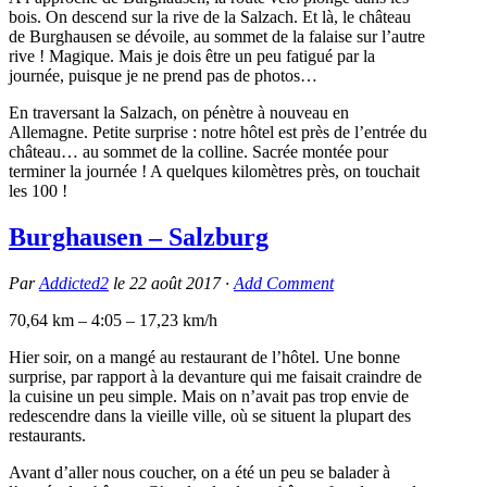
bois. On descend sur la rive de la Salzach. Et là, le château
de Burghausen se dévoile, au sommet de la falaise sur l’autre
rive ! Magique. Mais je dois être un peu fatigué par la
journée, puisque je ne prend pas de photos…
En traversant la Salzach, on pénètre à nouveau en
Allemagne. Petite surprise : notre hôtel est près de l’entrée du
château… au sommet de la colline. Sacrée montée pour
terminer la journée ! A quelques kilomètres près, on touchait
les 100 !
Burghausen – Salzburg
Par
Addicted2
le
22 août 2017
·
Add Comment
70,64 km – 4:05 – 17,23 km/h
Hier soir, on a mangé au restaurant de l’hôtel. Une bonne
surprise, par rapport à la devanture qui me faisait craindre de
la cuisine un peu simple. Mais on n’avait pas trop envie de
redescendre dans la vieille ville, où se situent la plupart des
restaurants.
Avant d’aller nous coucher, on a été un peu se balader à