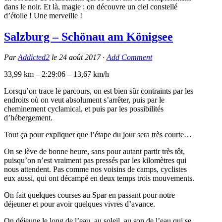
dans le noir. Et là, magie : on découvre un ciel constellé
d’étoile ! Une merveille !
Salzburg – Schönau am Königsee
Par
Addicted2
le
24 août 2017
·
Add Comment
33,99 km – 2:29:06 – 13,67 km/h
Lorsqu’on trace le parcours, on est bien sûr contraints par les
endroits où on veut absolument s’arrêter, puis par le
cheminement cyclamical, et puis par les possibilités
d’hébergement.
Tout ça pour expliquer que l’étape du jour sera très courte…
On se lève de bonne heure, sans pour autant partir très tôt,
puisqu’on n’est vraiment pas pressés par les kilomètres qui
nous attendent. Pas comme nos voisins de camps, cyclistes
eux aussi, qui ont décampé en deux temps trois mouvements.
On fait quelques courses au Spar en passant pour notre
déjeuner et pour avoir quelques vivres d’avance.
On déjeune le long de l’eau, au soleil, au son de l’eau qui se