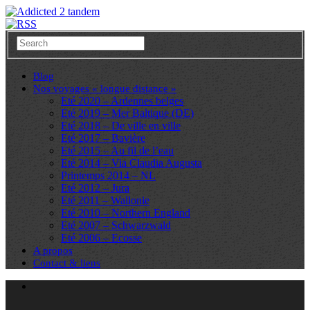
Blog
Nos voyages « longue distance »
Eté 2020 – Ardennes belges
Eté 2019 – Mer Baltique (DE)
Eté 2018 – De ville en ville
Eté 2017 – Bavière
Eté 2015 – Au fil de l’eau
Eté 2014 – Via Claudia Augusta
Printemps 2014 – NL
Eté 2012 – Jura
Eté 2011 – Wallonie
Eté 2010 – Northern England
Eté 2007 – Schwarzwald
Eté 2006 – Ecosse
A propos
Contact & liens