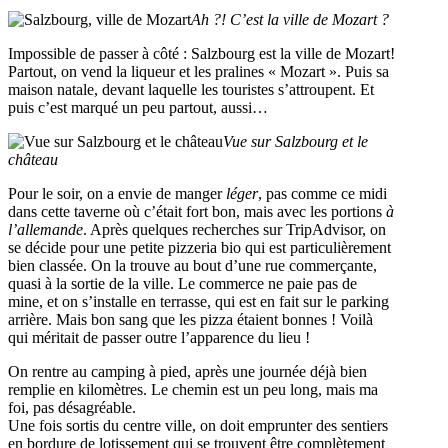
Ah ?! C’est la ville de Mozart ?
Impossible de passer à côté : Salzbourg est la ville de Mozart!
Partout, on vend la liqueur et les pralines « Mozart ». Puis sa
maison natale, devant laquelle les touristes s’attroupent. Et
puis c’est marqué un peu partout, aussi…
Vue sur Salzbourg et le
château
Pour le soir, on a envie de manger
léger
, pas comme ce midi
dans cette taverne où c’était fort bon, mais avec les portions
à
l’allemande
. Après quelques recherches sur TripAdvisor, on
se décide pour une petite pizzeria bio qui est particulièrement
bien classée. On la trouve au bout d’une rue commerçante,
quasi à la sortie de la ville. Le commerce ne paie pas de
mine, et on s’installe en terrasse, qui est en fait sur le parking
arrière. Mais bon sang que les pizza étaient bonnes ! Voilà
qui méritait de passer outre l’apparence du lieu !
On rentre au camping à pied, après une journée déjà bien
remplie en kilomètres. Le chemin est un peu long, mais ma
foi, pas désagréable.
Une fois sortis du centre ville, on doit emprunter des sentiers
en bordure de lotissement qui se trouvent être complètement