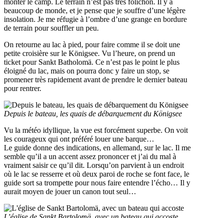
monter le camp. Le terrain n’est pas très folichon. Il y a
beaucoup de monde, et je pense que je souffre d’une légère
insolation. Je me réfugie à l’ombre d’une grange en bordure
de terrain pour souffler un peu.
On retourne au lac à pied, pour faire comme il se doit une
petite croisière sur le Königsee. Vu l’heure, on prend un
ticket pour Sankt Batholomä. Ce n’est pas le point le plus
éloigné du lac, mais on pourra donc y faire un stop, se
promener très rapidement avant de prendre le dernier bateau
pour rentrer.
Depuis le bateau, les quais de débarquement du Königsee
Vu la météo idyllique, la vue est forcément superbe. On voit
les courageux qui ont préféré louer une barque…
Le guide donne des indications, en allemand, sur le lac. Il me
semble qu’il a un accent assez prononcer et j’ai du mal à
vraiment saisir ce qu’il dit. Lorsqu’on parvient à un endroit
où le lac se resserre et où deux paroi de roche se font face, le
guide sort sa trompette pour nous faire entendre l’écho… Il y
aurait moyen de jouer un canon tout seul…
L’église de Sankt Bartolomä, avec un bateau qui accoste