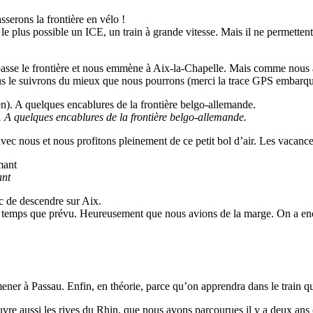
sserons la frontière en vélo !
 le plus possible un ICE, un train à grande vitesse. Mais il ne permetten
i passe le frontière et nous emmène à Aix-la-Chapelle. Mais comme nous
ous le suivrons du mieux que nous pourrons (merci la trace GPS embarqu
 A quelques encablures de la frontière belgo-allemande.
vec nous et nous profitons pleinement de ce petit bol d’air. Les vacance
ant
c de descendre sur Aix.
de temps que prévu. Heureusement que nous avions de la marge. On a en
er à Passau. Enfin, en théorie, parce qu’on apprendra dans le train q
re aussi les rives du Rhin, que nous avons parcourues il y a deux ans 