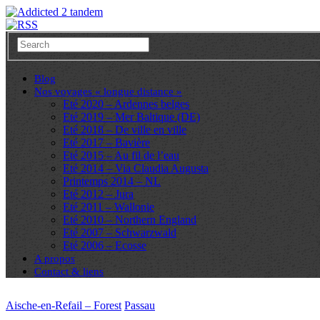
Blog
Nos voyages « longue distance »
Eté 2020 – Ardennes belges
Eté 2019 – Mer Baltique (DE)
Eté 2018 – De ville en ville
Eté 2017 – Bavière
Eté 2015 – Au fil de l’eau
Eté 2014 – Via Claudia Augusta
Printemps 2014 – NL
Eté 2012 – Jura
Eté 2011 – Wallonie
Eté 2010 – Northern England
Eté 2007 – Schwarzwald
Eté 2006 – Ecosse
A propos
Contact & liens
Aische-en-Refail – Forest
Passau