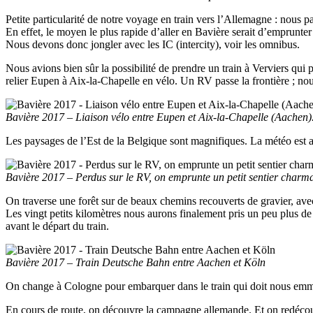
Petite particularité de notre voyage en train vers l’Allemagne : nous pa
En effet, le moyen le plus rapide d’aller en Bavière serait d’emprunter
Nous devons donc jongler avec les IC (intercity), voir les omnibus.
Nous avions bien sûr la possibilité de prendre un train à Verviers qu
relier Eupen à Aix-la-Chapelle en vélo. Un RV passe la frontière ; n
Bavière 2017 – Liaison vélo entre Eupen et Aix-la-Chapelle (Aachen).
Les paysages de l’Est de la Belgique sont magnifiques. La météo est a
Bavière 2017 – Perdus sur le RV, on emprunte un petit sentier charm
On traverse une forêt sur de beaux chemins recouverts de gravier, ave
Les vingt petits kilomètres nous aurons finalement pris un peu plus 
avant le départ du train.
Bavière 2017 – Train Deutsche Bahn entre Aachen et Köln
On change à Cologne pour embarquer dans le train qui doit nous emmen
En cours de route, on découvre la campagne allemande. Et on redécouv