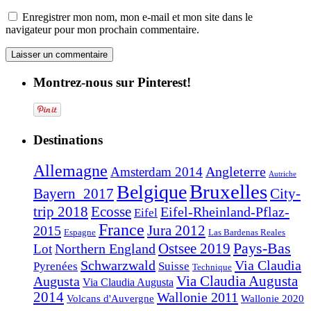
Enregistrer mon nom, mon e-mail et mon site dans le
navigateur pour mon prochain commentaire.
Montrez-nous sur Pinterest!
Destinations
Allemagne
Angleterre
Amsterdam 2014
Autriche
Bruxelles
Belgique
Bayern_2017
City-
trip 2018
Ecosse
Eifel-Rheinland-Pflaz-
Eifel
France
2015
Jura 2012
Espagne
Las Bardenas Reales
Pays-Bas
Northern England
Ostsee 2019
Lot
Schwarzwald
Via Claudia
Pyrenées
Suisse
Technique
Augusta
Via Claudia Augusta
Via Claudia Augusta
2014
Wallonie 2011
Volcans d'Auvergne
Wallonie 2020