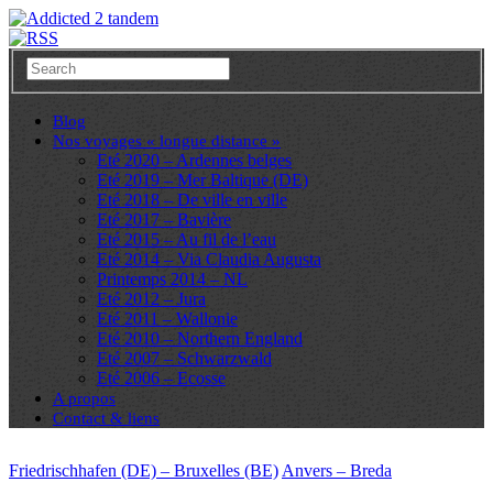
Blog
Nos voyages « longue distance »
Eté 2020 – Ardennes belges
Eté 2019 – Mer Baltique (DE)
Eté 2018 – De ville en ville
Eté 2017 – Bavière
Eté 2015 – Au fil de l’eau
Eté 2014 – Via Claudia Augusta
Printemps 2014 – NL
Eté 2012 – Jura
Eté 2011 – Wallonie
Eté 2010 – Northern England
Eté 2007 – Schwarzwald
Eté 2006 – Ecosse
A propos
Contact & liens
Friedrischhafen (DE) – Bruxelles (BE)
Anvers – Breda