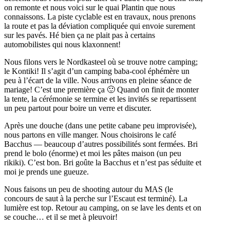
on remonte et nous voici sur le quai Plantin que nous
connaissons. La piste cyclable est en travaux, nous prenons
la route et pas la déviation compliquée qui envoie surement
sur les pavés. Hé bien ça ne plait pas à certains
automobilistes qui nous klaxonnent!
Nous filons vers le Nordkasteel où se trouve notre camping;
le Kontiki! Il s’agit d’un camping baba-cool éphémère un
peu à l’écart de la ville. Nous arrivons en pleine séance de
mariage! C’est une première ça 🙂 Quand on finit de monter
la tente, la cérémonie se termine et les invités se repartissent
un peu partout pour boire un verre et discuter.
Après une douche (dans une petite cabane peu improvisée),
nous partons en ville manger. Nous choisirons le café
Bacchus — beaucoup d’autres possibilités sont fermées. Bri
prend le bolo (énorme) et moi les pâtes maison (un peu
rikiki). C’est bon. Bri goûte la Bacchus et n’est pas séduite et
moi je prends une gueuze.
Nous faisons un peu de shooting autour du MAS (le
concours de saut à la perche sur l’Escaut est terminé). La
lumière est top. Retour au camping, on se lave les dents et on
se couche… et il se met à pleuvoir!