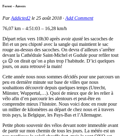
Forest – Anvers
Par
Addicted2
le
25 août 2018
·
Add Comment
76,07 km – 4:51:03 – 16,28 km/h
Départ relax vers 10h30 après avoir ajusté les sacoches de
Bri et un peu chipoté avec la sangle qui maintient le sac
rouge au-dessus des sacoches. On devra d’ailleurs s’arrêter
devant la Cathédrale Saint-Michel et Gudule pour refiler tout
ça 😉 on dirait qu’on a plus trop l’habitude. D’ici quelques
jours, on aura retrouvé la main!
Cette année nous nous sommes décidés pour une parcours un
peu en dernière minute sur base de villes que nous
souhaitions découvrir depuis quelques temps (Utrecht,
Münster, Wuppertal,…). Quoi de mieux que de les relier à
vélo afin d’en parcourir les alentours et peut-être en
comprendre mieux l’histoire. Nous voici donc en route pour
un millier de kilomètres au départ de chez nous et à travers
trois pays, la Belgique, les Pays-Bas et l’Allemagne.
Petite photo souvenir des vélos devant notre immeuble avant
de partir sur mon chemin de tous les jours. La météo est un