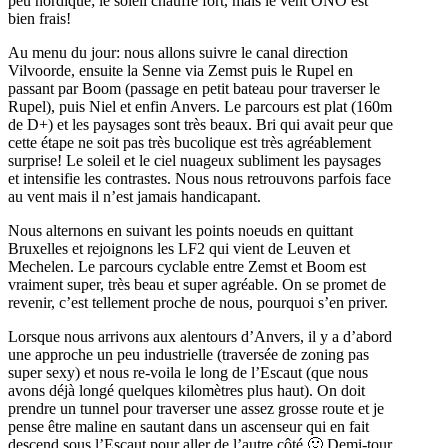
peu nordique; le soleil chauffe fort, mais le vent ONO est
bien frais!
Au menu du jour: nous allons suivre le canal direction
Vilvoorde, ensuite la Senne via Zemst puis le Rupel en
passant par Boom (passage en petit bateau pour traverser le
Rupel), puis Niel et enfin Anvers. Le parcours est plat (160m
de D+) et les paysages sont très beaux. Bri qui avait peur que
cette étape ne soit pas très bucolique est très agréablement
surprise! Le soleil et le ciel nuageux subliment les paysages
et intensifie les contrastes. Nous nous retrouvons parfois face
au vent mais il n’est jamais handicapant.
Nous alternons en suivant les points noeuds en quittant
Bruxelles et rejoignons les LF2 qui vient de Leuven et
Mechelen. Le parcours cyclable entre Zemst et Boom est
vraiment super, très beau et super agréable. On se promet de
revenir, c’est tellement proche de nous, pourquoi s’en priver.
Lorsque nous arrivons aux alentours d’Anvers, il y a d’abord
une approche un peu industrielle (traversée de zoning pas
super sexy) et nous re-voila le long de l’Escaut (que nous
avons déjà longé quelques kilomètres plus haut). On doit
prendre un tunnel pour traverser une assez grosse route et je
pense être maline en sautant dans un ascenseur qui en fait
descend sous l’Escaut pour aller de l’autre côté 🙂 Demi-tour,