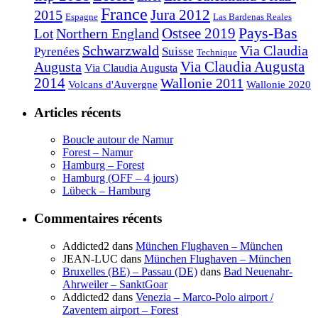
France
2015
Jura 2012
Espagne
Las Bardenas Reales
Pays-Bas
Northern England
Ostsee 2019
Lot
Schwarzwald
Via Claudia
Pyrenées
Suisse
Technique
Augusta
Via Claudia Augusta
Via Claudia Augusta
2014
Wallonie 2011
Volcans d'Auvergne
Wallonie 2020
Articles récents
Boucle autour de Namur
Forest – Namur
Hamburg – Forest
Hamburg (OFF – 4 jours)
Lübeck – Hamburg
Commentaires récents
Addicted2
dans
München Flughaven – München
JEAN-LUC
dans
München Flughaven – München
Bruxelles (BE) – Passau (DE)
dans
Bad Neuenahr-
Ahrweiler – SanktGoar
Addicted2
dans
Venezia – Marco-Polo airport /
Zaventem airport – Forest