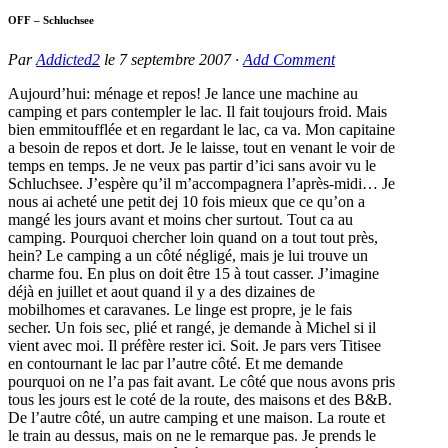
OFF – Schluchsee
Par
Addicted2
le
7 septembre 2007
·
Add Comment
Aujourd’hui: ménage et repos! Je lance une machine au
camping et pars contempler le lac. Il fait toujours froid. Mais
bien emmitoufflée et en regardant le lac, ca va. Mon capitaine
a besoin de repos et dort. Je le laisse, tout en venant le voir de
temps en temps. Je ne veux pas partir d’ici sans avoir vu le
Schluchsee. J’espère qu’il m’accompagnera l’après-midi… Je
nous ai acheté une petit dej 10 fois mieux que ce qu’on a
mangé les jours avant et moins cher surtout. Tout ca au
camping. Pourquoi chercher loin quand on a tout tout près,
hein? Le camping a un côté négligé, mais je lui trouve un
charme fou. En plus on doit être 15 à tout casser. J’imagine
déjà en juillet et aout quand il y a des dizaines de
mobilhomes et caravanes. Le linge est propre, je le fais
secher. Un fois sec, plié et rangé, je demande à Michel si il
vient avec moi. Il préfère rester ici. Soit. Je pars vers Titisee
en contournant le lac par l’autre côté. Et me demande
pourquoi on ne l’a pas fait avant. Le côté que nous avons pris
tous les jours est le coté de la route, des maisons et des B&B.
De l’autre côté, un autre camping et une maison. La route et
le train au dessus, mais on ne le remarque pas. Je prends le