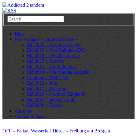
Blog
Nos voyages « longue distance »
Eté 2020 – Ardennes belges
Eté 2019 – Mer Baltique (DE)
Eté 2018 – De ville en ville
Eté 2017 – Bavière
Eté 2015 – Au fil de l’eau
Eté 2014 – Via Claudia Augusta
Printemps 2014 – NL
Eté 2012 – Jura
Eté 2011 – Wallonie
Eté 2010 – Northern England
Eté 2007 – Schwarzwald
Eté 2006 – Ecosse
A propos
Contact & liens
OFF – Falkau Wasserfall
Titisee – Freiburg am Bresgau