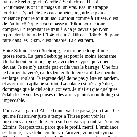
train de Seebrugg et m’arrête à Schluchsee. Haa à
Schluchsee ils ont un magasin, un vrai. Pas un attrappe
touristes. J’y achète des cacahouètes, regarde le plan et
m’élance pour le tour du lac. Car tout comme à Titisee, c’est
de l’autre côté que « ca se passe ». 19km pour le tour
complet. En reprenant le train à Aha je devrais pouvoir
reprendre le train de 17h46 et être à Titisee à 18h06. 3h pour
faire dans les 15km, c’est jouable. Et c’est parti.
Entre Schluchsee et Seebrugg, je marche le long d’une
grosse route. La gare Seebrugg est pour le moins étonnante.
Un batiment en ruine, tagué, avec deux types qui zonent
devant. Je ne m’y attarde pas et file vers le barrage. Une fois
le barrage traversé, ca devient enfin interessant! Le chemin
est large, roulant. Je regrette déjà de ne pas y être en tandem,
et avec mon capitaine surtout. La balade est très agréable,
dommage que le ciel soit si couvert. Je n’ai eu que quelques
éclaircies. Avec les pauses et les arrêts photos mon timing est
impeccable.
J’arrive à la gare d’Aha 10 min avant le passage du train. Ce
qui me fait arriver juste à temps à Titisee pour voir les
premières arrivées du Xterra soit des gars qui ont fait 5km en
22mins. Respect total parce que le profil, merci! L’ambiance
est bonne, ils se félicitent tous à l’arrivée, vraiment sympa.