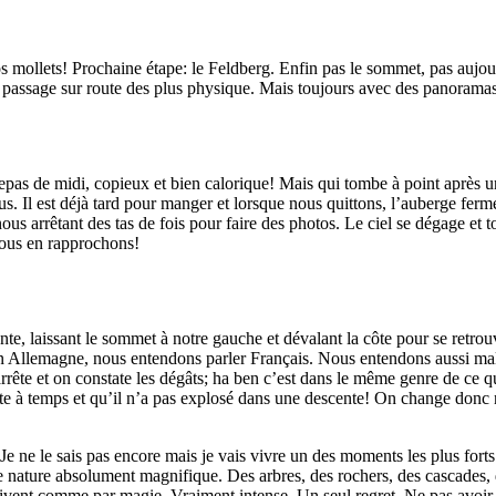
mollets! Prochaine étape: le Feldberg. Enfin pas le sommet, pas aujourd
n passage sur route des plus physique. Mais toujours avec des panoramas
pas de midi, copieux et bien calorique! Mais qui tombe à point après un 
us. Il est déjà tard pour manger et lorsque nous quittons, l’auberge fer
s arrêtant des tas de fois pour faire des photos. Le ciel se dégage et t
nous en rapprochons!
e, laissant le sommet à notre gauche et dévalant la côte pour se retrouv
n Allemagne, nous entendons parler Français. Nous entendons aussi malh
s’arrête et on constate les dégâts; ha ben c’est dans le même genre de ce 
e à temps et qu’il n’a pas explosé dans une descente! On change donc n
Je ne le sais pas encore mais je vais vivre un des moments les plus forts
ne nature absolument magnifique. Des arbres, des rochers, des cascades,
i arrivent comme par magie. Vraiment intense. Un seul regret. Ne pas avoi