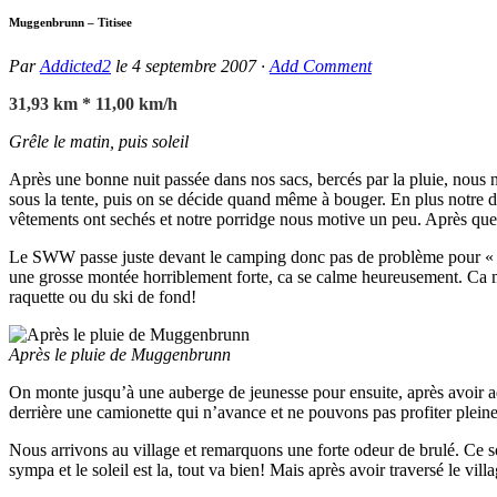
Muggenbrunn – Titisee
Par
Addicted2
le
4 septembre 2007
·
Add Comment
31,93 km * 11,00 km/h
Grêle le matin, puis soleil
Après une bonne nuit passée dans nos sacs, bercés par la pluie, nous n
sous la tente, puis on se décide quand même à bouger. En plus notre de
vêtements ont sechés et notre porridge nous motive un peu. Après quelq
Le SWW passe juste devant le camping donc pas de problème pour « r
une grosse montée horriblement forte, ca se calme heureusement. Ca mo
raquette ou du ski de fond!
Après le pluie de Muggenbrunn
On monte jusqu’à une auberge de jeunesse pour ensuite, après avoir ad
derrière une camionette qui n’avance et ne pouvons pas profiter plein
Nous arrivons au village et remarquons une forte odeur de brulé. Ce so
sympa et le soleil est la, tout va bien! Mais après avoir traversé le villa