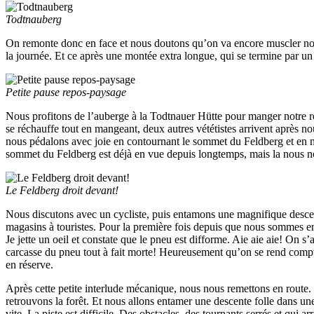
Todtnauberg
On remonte donc en face et nous doutons qu’on va encore muscler nos 
la journée. Et ce après une montée extra longue, qui se termine par u
Petite pause repos-paysage
Nous profitons de l’auberge à la Todtnauer Hütte pour manger notre re
se réchauffe tout en mangeant, deux autres vététistes arrivent après no
nous pédalons avec joie en contournant le sommet du Feldberg et en nou
sommet du Feldberg est déjà en vue depuis longtemps, mais la nous 
Le Feldberg droit devant!
Nous discutons avec un cycliste, puis entamons une magnifique descent
magasins à touristes. Pour la première fois depuis que nous sommes e
Je jette un oeil et constate que le pneu est difforme. Aie aie aie! On 
carcasse du pneu tout à fait morte! Heureusement qu’on se rend compt
en réserve.
Après cette petite interlude mécanique, nous nous remettons en route. 
retrouvons la forêt. Et nous allons entamer une descente folle dans u
vite. La piste est difficile. Des obstacles, des tournants serrés et qu