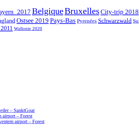
Bruxelles
Belgique
ayern_2017
City-trip 2018
Pays-Bas
ngland
Ostsee 2019
Schwarzwald
Pyrenées
Su
 2011
Wallonie 2020
iler – SanktGoar
 airport – Forest
ventem airport – Forest