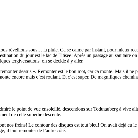
ous réveillons sous… la pluie. Ca se calme par instant, pour mieux reco
stination du jour est le lac de Titisee! Après un passage au sanitaire o
ues tergiversations, on se décide à y aller.
emonter dessus ». Remonter est le bon mot, car ca monte! Mais il ne 
nte encore mais c’est roulant. Et c’est super. De magnifiques chemins e
miré le point de vue ensoleillé, descendons sur Todtnauberg à vive all
ement de cette superbe descente.
nt nos freins! Le contour des disques est tout bleu! On avait déjà eu l
ge, il faut remonter de l’autre côté.