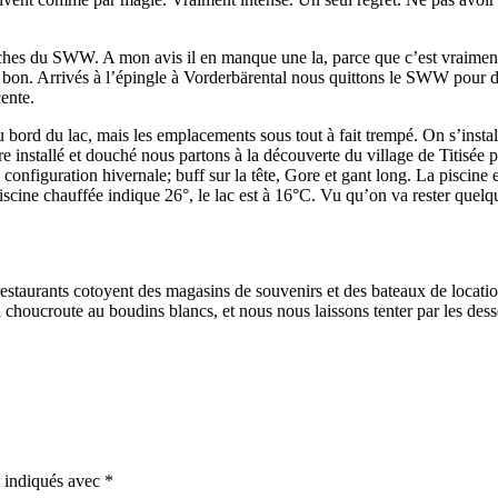
èches du SWW. A mon avis il en manque une la, parce que c’est vraiment
 bon. Arrivés à l’épingle à Vorderbärental nous quittons le SWW pour d
ente.
u bord du lac, mais les emplacements sous tout à fait trempé. On s’insta
tre installé et douché nous partons à la découverte du village de Titisée 
 configuration hivernale; buff sur la tête, Gore et gant long. La piscine
piscine chauffée indique 26°, le lac est à 16°C. Vu qu’on va rester quelq
estaurants cotoyent des magasins de souvenirs et des bateaux de location
choucroute au boudins blancs, et nous nous laissons tenter par les desse
t indiqués avec
*