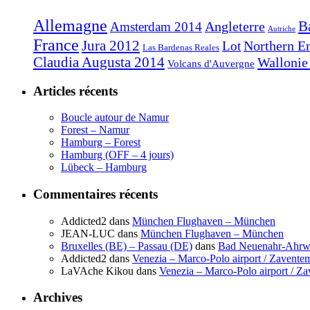
Allemagne
B
Angleterre
Amsterdam 2014
Autriche
France
Jura 2012
Northern E
Lot
Las Bardenas Reales
Claudia Augusta 2014
Wallonie
Volcans d'Auvergne
Articles récents
Boucle autour de Namur
Forest – Namur
Hamburg – Forest
Hamburg (OFF – 4 jours)
Lübeck – Hamburg
Commentaires récents
Addicted2
dans
München Flughaven – München
JEAN-LUC
dans
München Flughaven – München
Bruxelles (BE) – Passau (DE)
dans
Bad Neuenahr-Ahrwe
Addicted2
dans
Venezia – Marco-Polo airport / Zaventem
LaVAche Kikou
dans
Venezia – Marco-Polo airport / Za
Archives