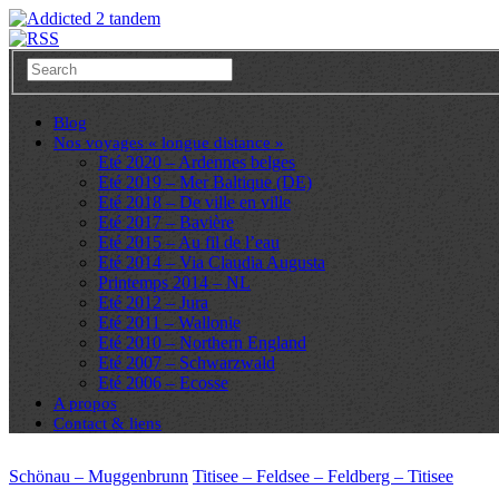
Blog
Nos voyages « longue distance »
Eté 2020 – Ardennes belges
Eté 2019 – Mer Baltique (DE)
Eté 2018 – De ville en ville
Eté 2017 – Bavière
Eté 2015 – Au fil de l’eau
Eté 2014 – Via Claudia Augusta
Printemps 2014 – NL
Eté 2012 – Jura
Eté 2011 – Wallonie
Eté 2010 – Northern England
Eté 2007 – Schwarzwald
Eté 2006 – Ecosse
A propos
Contact & liens
Schönau – Muggenbrunn
Titisee – Feldsee – Feldberg – Titisee