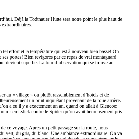
’hui. Déjà la Todtnauer Hütte sera notre point le plus haut de
 extraordinaires.
tel effort et la température qui est à nouveau bien basse! On
me ses portes! Bien revigorés par ce repas de vrai montagnard,
out devient superbe. La tour d’observation qui se trouve au
er au « village » ou plutôt rassemblement d’hotels et de
eureusement un bruit inquiétant provenant de la roue arrière.
qu’on a eu il y a exactement un an, quand on allait à Glencoe:
otre semi-slick contre le Spider qu’on avait heureusement pris
 de ce voyage. Après un petit passage sur la route, nous
 du vert, du gris, du blanc. Une ambiance extraordinaire. On va
r partagé ca avec mon capitaine qui devait se concentrer sur le