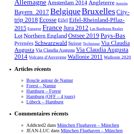
Allemagne
Angleterre
Amsterdam 2014
Autriche
Bruxelles
Belgique
Bayern_2017
City-
trip 2018
Ecosse
Eifel-Rheinland-Pflaz-
Eifel
France
2015
Jura 2012
Espagne
Las Bardenas Reales
Pays-Bas
Northern England
Ostsee 2019
Lot
Schwarzwald
Via Claudia
Pyrenées
Suisse
Technique
Augusta
Via Claudia Augusta
Via Claudia Augusta
2014
Wallonie 2011
Volcans d'Auvergne
Wallonie 2020
Articles récents
Boucle autour de Namur
Forest – Namur
Hamburg – Forest
Hamburg (OFF – 4 jours)
Lübeck – Hamburg
Commentaires récents
Addicted2
dans
München Flughaven – München
JEAN-LUC
dans
München Flughaven – München