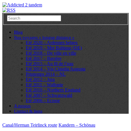
Blog
Nos voyages « longue distance »
Eté 2020 – Ardennes belges
Eté 2019 – Mer Baltique (DE)
Eté 2018 – De ville en ville
Eté 2017 – Bavière
Eté 2015 – Au fil de l’eau
Eté 2014 – Via Claudia Augusta
Printemps 2014 – NL
Eté 2012 – Jura
Eté 2011 – Wallonie
Eté 2010 – Northern England
Eté 2007 – Schwarzwald
Eté 2006 – Ecosse
A propos
Contact & liens
Canal/Herman Teirlinck route
Kandern – Schönau