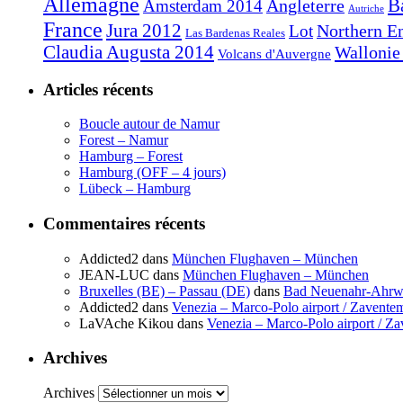
Allemagne
B
Angleterre
Amsterdam 2014
Autriche
France
Jura 2012
Northern E
Lot
Las Bardenas Reales
Claudia Augusta 2014
Wallonie
Volcans d'Auvergne
Articles récents
Boucle autour de Namur
Forest – Namur
Hamburg – Forest
Hamburg (OFF – 4 jours)
Lübeck – Hamburg
Commentaires récents
Addicted2
dans
München Flughaven – München
JEAN-LUC
dans
München Flughaven – München
Bruxelles (BE) – Passau (DE)
dans
Bad Neuenahr-Ahrwe
Addicted2
dans
Venezia – Marco-Polo airport / Zaventem
LaVAche Kikou
dans
Venezia – Marco-Polo airport / Za
Archives
Archives