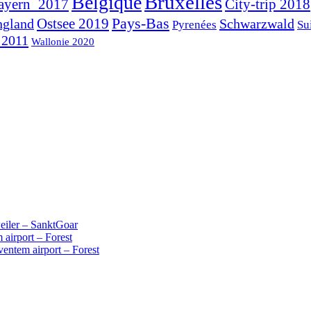
Bruxelles
Belgique
ayern_2017
City-trip 2018
Pays-Bas
ngland
Ostsee 2019
Schwarzwald
Pyrenées
Su
 2011
Wallonie 2020
iler – SanktGoar
 airport – Forest
ventem airport – Forest