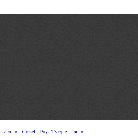
ens
Jouan – Grezel – Puy-l’Eveque – Jouan