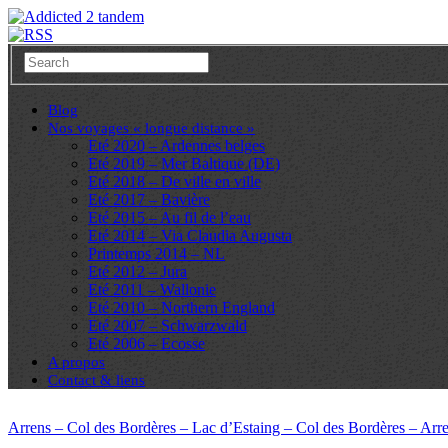
Blog
Nos voyages « longue distance »
Eté 2020 – Ardennes belges
Eté 2019 – Mer Baltique (DE)
Eté 2018 – De ville en ville
Eté 2017 – Bavière
Eté 2015 – Au fil de l’eau
Eté 2014 – Via Claudia Augusta
Printemps 2014 – NL
Eté 2012 – Jura
Eté 2011 – Wallonie
Eté 2010 – Northern England
Eté 2007 – Schwarzwald
Eté 2006 – Ecosse
A propos
Contact & liens
Arrens – Col des Bordères – Lac d’Estaing – Col des Bordères – Arr