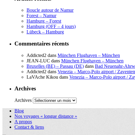
Boucle autour de Namur
Forest – Namur
Hamburg – Forest
Hamburg (OFF – 4 jours)
Lübeck – Hamburg
Commentaires récents
Addicted2
dans
München Flughaven – München
JEAN-LUC
dans
München Flughaven – München
Bruxelles (BE) – Passau (DE)
dans
Bad Neuenahr-Ahrwe
Addicted2
dans
Venezia – Marco-Polo airport / Zaventem
LaVAche Kikou
dans
Venezia – Marco-Polo airport / Za
Archives
Archives
Blog
Nos voyages « longue distance »
A propos
Contact & liens