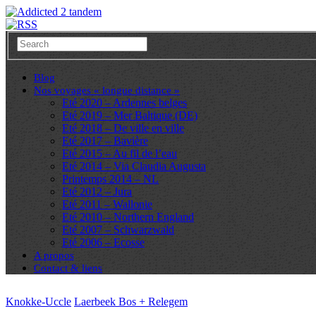
Blog
Nos voyages « longue distance »
Eté 2020 – Ardennes belges
Eté 2019 – Mer Baltique (DE)
Eté 2018 – De ville en ville
Eté 2017 – Bavière
Eté 2015 – Au fil de l’eau
Eté 2014 – Via Claudia Augusta
Printemps 2014 – NL
Eté 2012 – Jura
Eté 2011 – Wallonie
Eté 2010 – Northern England
Eté 2007 – Schwarzwald
Eté 2006 – Ecosse
A propos
Contact & liens
Knokke-Uccle
Laerbeek Bos + Relegem