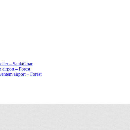
iler – SanktGoar
 airport – Forest
ventem airport – Forest