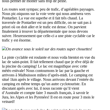
nous permet de monter sans trop de peine.
Les routes sont sympas; peu de trafic, d’agréables paysages.
Nous pic-niquons sur la voie verte qui nous amènera vers
Pontarlier. La vue est superbe et il fait très chaud. La
traversée de Pontarlier est un peu difficile, on ne sait pas à
priori où on doit aller et le trafic est dense. On parvient
finalement à trouver la départementale que nous devons
suivre. Heureusement que celle-ci a une piste cyclable car le
trafic y est énorme.
On avance sous le soleil sur des routes super chouettes!
La piste cyclable est roulante et nous voila bientot en vue du
lac de saint-point. Il fait tellement chaud que je rêve déjà de
la piscine du camping! Le lac est magnifique avec cette
météo estivale! Nous contournons le lac par la gauche et
arrivons à Malbuisson milieu d’après-midi. Le camping est
situé 1km après le village. Nous arrivons devant l’entrée du
camping en même temps qu’un autre cyclotouriste. En
discutant après avec lui, il nous raconte qu’il vient
d’Australie et compte faire 3 massifs français, à savoir le
Jura, les Alpes et les Pyrenées! Il est en route pour 3 mois le
veinard!