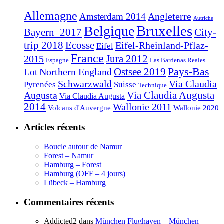
Allemagne
Angleterre
Amsterdam 2014
Autriche
Bruxelles
Belgique
Bayern_2017
City-
trip 2018
Ecosse
Eifel-Rheinland-Pflaz-
Eifel
France
2015
Jura 2012
Espagne
Las Bardenas Reales
Pays-Bas
Northern England
Ostsee 2019
Lot
Schwarzwald
Via Claudia
Pyrenées
Suisse
Technique
Augusta
Via Claudia Augusta
Via Claudia Augusta
2014
Wallonie 2011
Volcans d'Auvergne
Wallonie 2020
Articles récents
Boucle autour de Namur
Forest – Namur
Hamburg – Forest
Hamburg (OFF – 4 jours)
Lübeck – Hamburg
Commentaires récents
Addicted2
dans
München Flughaven – München