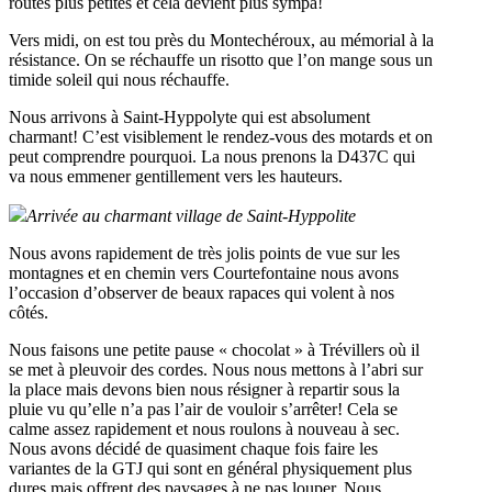
routes plus petites et cela devient plus sympa!
Vers midi, on est tou près du Montechéroux, au mémorial à la
résistance. On se réchauffe un risotto que l’on mange sous un
timide soleil qui nous réchauffe.
Nous arrivons à Saint-Hyppolyte qui est absolument
charmant! C’est visiblement le rendez-vous des motards et on
peut comprendre pourquoi. La nous prenons la D437C qui
va nous emmener gentillement vers les hauteurs.
Arrivée au charmant village de Saint-Hyppolite
Nous avons rapidement de très jolis points de vue sur les
montagnes et en chemin vers Courtefontaine nous avons
l’occasion d’observer de beaux rapaces qui volent à nos
côtés.
Nous faisons une petite pause « chocolat » à Trévillers où il
se met à pleuvoir des cordes. Nous nous mettons à l’abri sur
la place mais devons bien nous résigner à repartir sous la
pluie vu qu’elle n’a pas l’air de vouloir s’arrêter! Cela se
calme assez rapidement et nous roulons à nouveau à sec.
Nous avons décidé de quasiment chaque fois faire les
variantes de la GTJ qui sont en général physiquement plus
dures mais offrent des paysages à ne pas louper. Nous