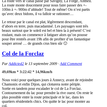
La route vers le canal passe par Savigny, La Forge, Antheil.
La route monte doucement pour nous faire passer des +-
100m à +- 900m d’altitude! Tout de même! On n’est partis
qu’avec deux bidons, il va falloir se rationner…
Le retour par le canal est plat, légèrement descendant,
d’abors en terre, puis macadamisé. Les paysages sont très
beaux surtout que le soleil est bel et bien la à présent! C’est
roulant, mais on commence à fatiguer alors qu’on pousse
pour être rentrés avant 19h afin de profiter d’un fantastique
souper arrosé … de grands crus bien sûr 🙂
Col de la Forclaz
Par
Addicted2
le
13 septembre 2009
·
Add Comment
49,69km * 3:22:42 * 14,96km/h
Nous voici pour quelques jours à Annecy, avant de rejoindre
Chamonix et enfin Dijon, qui cloturera notre périple.
Sortie en tandem pour escalader le col de La Forclaz.
Contournement du lac pour prendre la rive ouest. On reste le
plus possible entre la route principale et le lac, dans les
quartiers résidentiels chics. On quitte le lac pour monter au
col.