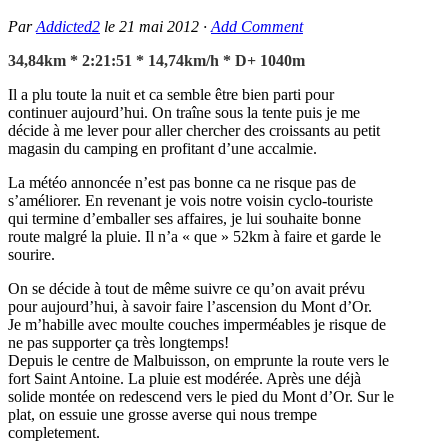
Par
Addicted2
le
21 mai 2012
·
Add Comment
34,84km * 2:21:51 * 14,74km/h * D+ 1040m
Il a plu toute la nuit et ca semble être bien parti pour
continuer aujourd’hui. On traîne sous la tente puis je me
décide à me lever pour aller chercher des croissants au petit
magasin du camping en profitant d’une accalmie.
La météo annoncée n’est pas bonne ca ne risque pas de
s’améliorer. En revenant je vois notre voisin cyclo-touriste
qui termine d’emballer ses affaires, je lui souhaite bonne
route malgré la pluie. Il n’a « que » 52km à faire et garde le
sourire.
On se décide à tout de même suivre ce qu’on avait prévu
pour aujourd’hui, à savoir faire l’ascension du Mont d’Or.
Je m’habille avec moulte couches imperméables je risque de
ne pas supporter ça très longtemps!
Depuis le centre de Malbuisson, on emprunte la route vers le
fort Saint Antoine. La pluie est modérée. Après une déjà
solide montée on redescend vers le pied du Mont d’Or. Sur le
plat, on essuie une grosse averse qui nous trempe
completement.