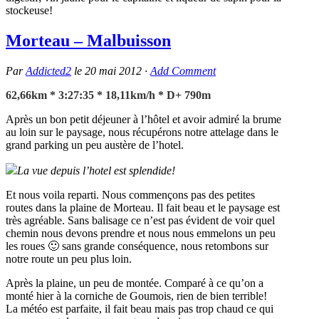
stockeuse!
Morteau – Malbuisson
Par
Addicted2
le
20 mai 2012
·
Add Comment
62,66km * 3:27:35 * 18,11km/h * D+ 790m
Après un bon petit déjeuner à l’hôtel et avoir admiré la brume
au loin sur le paysage, nous récupérons notre attelage dans le
grand parking un peu austère de l’hotel.
La vue depuis l’hotel est splendide!
Et nous voila reparti. Nous commençons pas des petites
routes dans la plaine de Morteau. Il fait beau et le paysage est
très agréable. Sans balisage ce n’est pas évident de voir quel
chemin nous devons prendre et nous nous emmelons un peu
les roues 🙂 sans grande conséquence, nous retombons sur
notre route un peu plus loin.
Après la plaine, un peu de montée. Comparé à ce qu’on a
monté hier à la corniche de Goumois, rien de bien terrible!
La météo est parfaite, il fait beau mais pas trop chaud ce qui