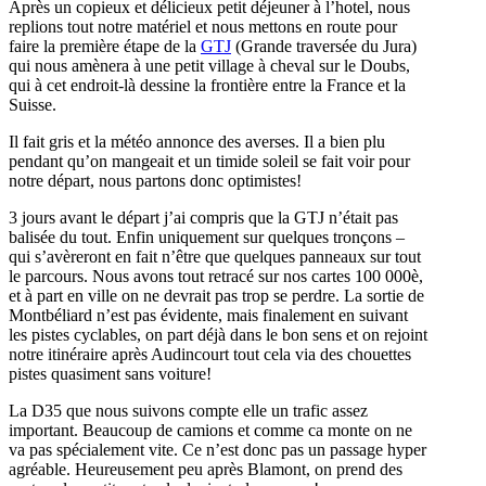
Après un copieux et délicieux petit déjeuner à l’hotel, nous
replions tout notre matériel et nous mettons en route pour
faire la première étape de la
GTJ
(Grande traversée du Jura)
qui nous amènera à une petit village à cheval sur le Doubs,
qui à cet endroit-là dessine la frontière entre la France et la
Suisse.
Il fait gris et la météo annonce des averses. Il a bien plu
pendant qu’on mangeait et un timide soleil se fait voir pour
notre départ, nous partons donc optimistes!
3 jours avant le départ j’ai compris que la GTJ n’était pas
balisée du tout. Enfin uniquement sur quelques tronçons –
qui s’avèreront en fait n’être que quelques panneaux sur tout
le parcours. Nous avons tout retracé sur nos cartes 100 000è,
et à part en ville on ne devrait pas trop se perdre. La sortie de
Montbéliard n’est pas évidente, mais finalement en suivant
les pistes cyclables, on part déjà dans le bon sens et on rejoint
notre itinéraire après Audincourt tout cela via des chouettes
pistes quasiment sans voiture!
La D35 que nous suivons compte elle un trafic assez
important. Beaucoup de camions et comme ca monte on ne
va pas spécialement vite. Ce n’est donc pas un passage hyper
agréable. Heureusement peu après Blamont, on prend des