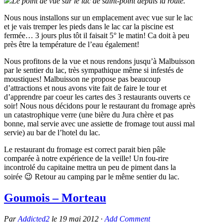
Le point de vue sur le lac de saint-point depuis la route.
Nous nous installons sur un emplacement avec vue sur le lac
et je vais tremper les pieds dans le lac car la piscine est
fermée… 3 jours plus tôt il faisait 5° le matin! Ca doit à peu
près être la température de l’eau également!
Nous profitons de la vue et nous rendons jusqu’à Malbuisson
par le sentier du lac, très sympathique même si infestés de
moustiques! Malbuisson ne propose pas beaucoup
d’attractions et nous avons vite fait de faire le tour et
d’apprendre par coeur les cartes des 3 restaurants ouverts ce
soir! Nous nous décidons pour le restaurant du fromage après
un catastrophique verre (une bière du Jura chère et pas
bonne, mal servie avec une assiette de fromage tout aussi mal
servie) au bar de l’hotel du lac.
Le restaurant du fromage est correct parait bien pâle
comparée à notre expérience de la veille! Un fou-rire
incontrolé du capitaine mettra un peu de piment dans la
soirée 😉 Retour au camping par le même sentier du lac.
Goumois – Morteau
Par
Addicted2
le
19 mai 2012
·
Add Comment