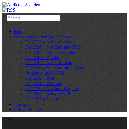
Blog
Nos voyages « longue distance »
Eté 2020 – Ardennes belges
Eté 2019 – Mer Baltique (DE)
Eté 2018 – De ville en ville
Eté 2017 – Bavière
Eté 2015 – Au fil de l’eau
Eté 2014 – Via Claudia Augusta
Printemps 2014 – NL
Eté 2012 – Jura
Eté 2011 – Wallonie
Eté 2010 – Northern England
Eté 2007 – Schwarzwald
Eté 2006 – Ecosse
A propos
Contact & liens