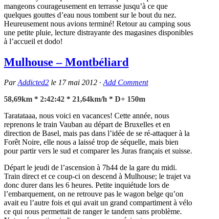
mangeons courageusement en terrasse jusqu’à ce que
quelques gouttes d’eau nous tombent sur le bout du nez.
Heureusement nous avions terminé! Retour au camping sous
une petite pluie, lecture distrayante des magasines disponibles
à l’accueil et dodo!
Mulhouse – Montbéliard
Par
Addicted2
le
17 mai 2012
·
Add Comment
58,69km * 2:42:42 * 21,64km/h * D+ 150m
Taratataaa, nous voici en vacances! Cette année, nous
reprenons le train Vauban au départ de Bruxelles et en
direction de Basel, mais pas dans l’idée de se ré-attaquer à la
Forêt Noire, elle nous a laissé trop de séquelle, mais bien
pour partir vers le sud et comparer les Juras français et suisse.
Départ le jeudi de l’ascension à 7h44 de la gare du midi.
Train direct et ce coup-ci on descend à Mulhouse; le trajet va
donc durer dans les 6 heures. Petite inquiétude lors de
l’embarquement, on ne retrouve pas le wagon belge qu’on
avait eu l’autre fois et qui avait un grand compartiment à vélo
ce qui nous permettait de ranger le tandem sans problème.