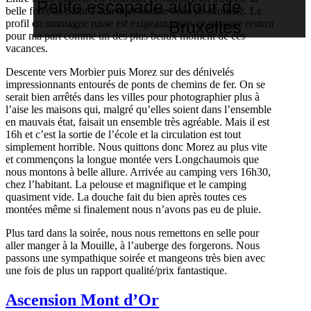
Petite escapade autour de
belle forêt de Saint-Laurent et ensuite celle de Morbiez. Le
Bruxelles
profil en montagne russe est exigeant, mais ce passage restera
pour ma part comme un des plus beaux moment de ces
vacances.
Descente vers Morbier puis Morez sur des dénivelés
impressionnants entourés de ponts de chemins de fer. On se
serait bien arrêtés dans les villes pour photographier plus à
l’aise les maisons qui, malgré qu’elles soient dans l’ensemble
en mauvais état, faisait un ensemble très agréable. Mais il est
16h et c’est la sortie de l’école et la circulation est tout
simplement horrible. Nous quittons donc Morez au plus vite
et commençons la longue montée vers Longchaumois que
nous montons à belle allure. Arrivée au camping vers 16h30,
chez l’habitant. La pelouse et magnifique et le camping
quasiment vide. La douche fait du bien après toutes ces
montées même si finalement nous n’avons pas eu de pluie.
Plus tard dans la soirée, nous nous remettons en selle pour
aller manger à la Mouille, à l’auberge des forgerons. Nous
passons une sympathique soirée et mangeons très bien avec
une fois de plus un rapport qualité/prix fantastique.
Ascension Mont d’Or