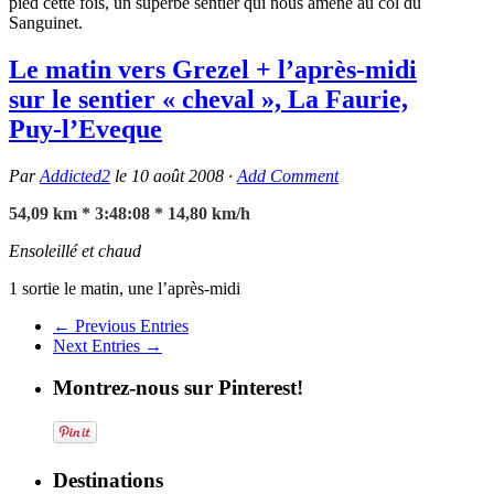
pied cette fois, un superbe sentier qui nous amène au col du
Sanguinet.
Le matin vers Grezel + l’après-midi
sur le sentier « cheval », La Faurie,
Puy-l’Eveque
Par
Addicted2
le
10 août 2008
·
Add Comment
54,09 km * 3:48:08 * 14,80 km/h
Ensoleillé et chaud
1 sortie le matin, une l’après-midi
← Previous Entries
Next Entries →
Montrez-nous sur Pinterest!
Destinations