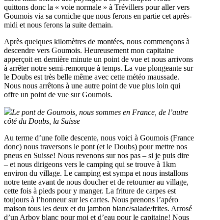
quittons donc la « voie normale » à Trévillers pour aller vers
Goumois via sa corniche que nous ferons en partie cet après-
midi et nous ferons la suite demain.
Après quelques kilomètres de montées, nous commençons à
descendre vers Goumois. Heureusement mon capitaine
apperçoit en dernière minute un point de vue et nous arrivons
à arrêter notre semi-remorque à temps. La vue plongeante sur
le Doubs est très belle même avec cette météo maussade.
Nous nous arrêtons à une autre point de vue plus loin qui
offre un point de vue sur Goumois.
Le pont de Goumois, nous sommes en France, de l’autre
côté du Doubs, la Suisse
Au terme d’une folle descente, nous voici à Goumois (France
donc) nous traversons le pont (et le Doubs) pour mettre nos
pneus en Suisse! Nous revenons sur nos pas – si je puis dire
– et nous dirigeons vers le camping qui se trouve à 1km
environ du village. Le camping est sympa et nous installons
notre tente avant de nous doucher et de retourner au village,
cette fois à pieds pour y manger. La friture de carpes est
toujours à l’honneur sur les cartes. Nous prenons l’apéro
maison tous les deux et du jambon blanc/salade/frites. Arrosé
d’un Arboy blanc pour moi et d’eau pour le capitaine! Nous