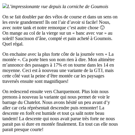
L’impressionante vue depuis la corniche de Goumois
On se fait doubler par des vélos de course et dans un sens on
les envie grandement! Ils ont l’air d’avoir si facile! Nous,
avec notre tank et notre remorque c’est autre chose 🙂
On mange au col de la vierge sur un « banc avec vue » au
soleil! Saucisson d’âne, compté et pain acheté à Goumois.
Quel régal.
On enchaine avec la plus forte côte de la journée vers « La
montée ». Ca porte bien son nom rien à dire. Mon altimètre
m’annonce des passages à 17% et on tourne dans les 14 en
moyenne. Ceci est à nouveau une variante de la GTJ, mais
cette côté vaut la peine d’être montée car les paysages
traversés ensuite sont magnifiques!
On redescend ensuite vers Charquemont. Plus loin nous
prenons à nouveau la variante qui nous permet de voir le
barrage du Chatelot. Nous avons hésité un peu avant d’y
aller car cela réprésentait descendre puis remonter! La
descente en forêt est humide et tout ça salit notre beau
tandem! La descente qui nous avait parue très forte ne nous
parait pas si dure en montée finalement. En tout cas elle nous
parait presque courte!