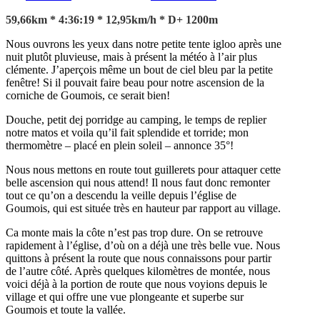
59,66km * 4:36:19 * 12,95km/h * D+ 1200m
Nous ouvrons les yeux dans notre petite tente igloo après une
nuit plutôt pluvieuse, mais à présent la météo à l’air plus
clémente. J’aperçois même un bout de ciel bleu par la petite
fenêtre! Si il pouvait faire beau pour notre ascension de la
corniche de Goumois, ce serait bien!
Douche, petit dej porridge au camping, le temps de replier
notre matos et voila qu’il fait splendide et torride; mon
thermomètre – placé en plein soleil – annonce 35°!
Nous nous mettons en route tout guillerets pour attaquer cette
belle ascension qui nous attend! Il nous faut donc remonter
tout ce qu’on a descendu la veille depuis l’église de
Goumois, qui est située très en hauteur par rapport au village.
Ca monte mais la côte n’est pas trop dure. On se retrouve
rapidement à l’église, d’où on a déjà une très belle vue. Nous
quittons à présent la route que nous connaissons pour partir
de l’autre côté. Après quelques kilomètres de montée, nous
voici déjà à la portion de route que nous voyions depuis le
village et qui offre une vue plongeante et superbe sur
Goumois et toute la vallée.